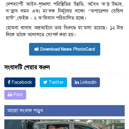
দেশব্যাপী আইন–শৃঙ্খলা পরিস্থিতির উন্নতি, অবৈধ অ’স্ত্র উদ্ধার,
স’ন্ত্রাস দমন এবং মা’দক নির্মূলের লক্ষ্যে “অপারেশন ডেভিল
হান্ট”,ফেইজ – ২ অ’ভিযান পরিচালিত হচ্ছে।
হোমনা থানায় অশ্রআইনে তার বিরুদ্ধে মা’মলা হয়েছে। ১২ টার
দিকে তাঁকে আদালতে সোপর্দ করা হয়।
📸 Download News PhotoCard
সংবাদটি শেয়ার করুন
Facebook
Twitter
Linkedin
Print
আরো সংবাদ পড়ুন