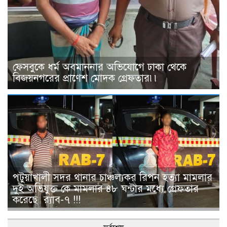
ফেসবুকে ধর্ম অবমাননার অভিযোগে ঢাকা থেকে
বিজয়নগরের প্রাণেশ মোদক গ্রেফতার৷৷
পটুয়াখালী সদর থানার চাঞ্চল্যকর রিপন হত্যা মামলার
দুই অভিযুক্ত কে মামলার ৪৮ ঘন্টার মধ্যে গ্রেফতার
করেছে র‌্যাব-৭ !!!