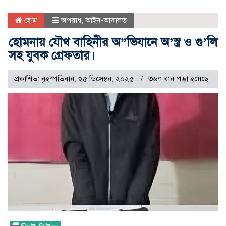
হোম
অপরাধ
,
আইন-আদালত
হোমনায় যৌথ বাহিনীর অ”ভিযানে অ’স্ত্র ও গু’লি
সহ যুবক গ্রেফতার।
প্রকাশিত: বৃহস্পতিবার, ২৫ ডিসেম্বর, ২০২৫
৩৬৭ বার পড়া হয়েছে