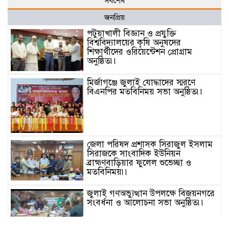
সর্বশেষ
জনপ্রিয়
পটুয়াখালী বিজ্ঞান ও প্রযুক্তি
বিশ্ববিদ্যালয়ের কৃষি অনুষদের
শিক্ষার্থীদের ওরিয়েন্টেশন প্রোগ্রাম
অনুষ্ঠিত৷৷
মির্জাগঞ্জে জুলাই যোদ্ধাদের স্মরণে
বিএনপির মতবিনিময় সভা অনুষ্ঠিত৷৷
জেলা পরিষদ প্রশাসক সিরাজুল ইসলাম
সিরাজকে সাংবাদিক ইউনিয়ন
ব্রাহ্মণবাড়িয়ার ফুলেল শুভেচ্ছা ও
মতবিনিময়৷৷
জুলাই গণঅভ্যুত্থান উপলক্ষে বিজয়নগরে
সংবর্ধনা ও আলোচনা সভা অনুষ্ঠিত৷৷