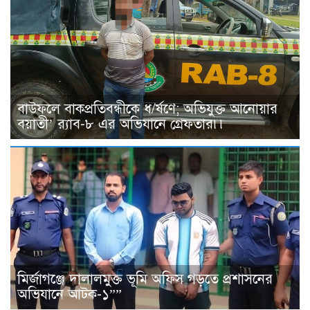
বাউফলে বাকপ্রতিবন্ধীকে ধ/র্ষণে; অভিযুক্ত আনোয়ার
বয়াতী’ র‌্যাব-৮ এর অভিযানে গ্রেফতার৷৷
মির্জাগঞ্জে দালালমুক্ত ভূমি অফিস গড়তে প্রশাসনের
অভিযানে আটক-১””