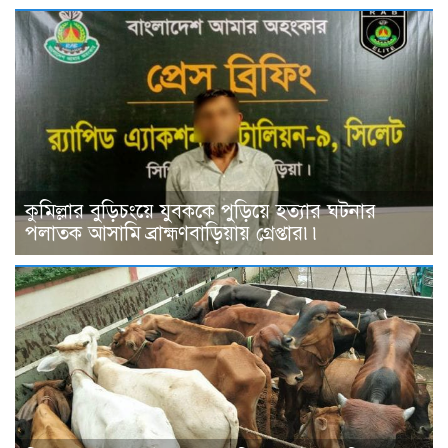
কুমিল্লার বুড়িচংয়ে যুবককে পুড়িয়ে হত্যার ঘটনার
পলাতক আসামি ব্রাহ্মণবাড়িয়ায় গ্রেপ্তার৷৷