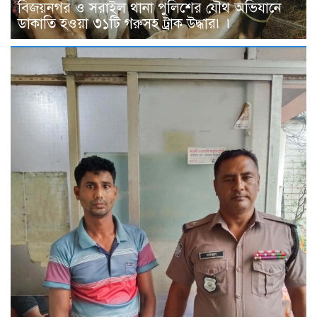
বিজয়নগর ও সরাইল থানা পুলিশের যৌথ অভিযানে
ডাকাতি হওয়া ৩১টি গরুসহ ট্রাক উদ্ধার৷ ৷