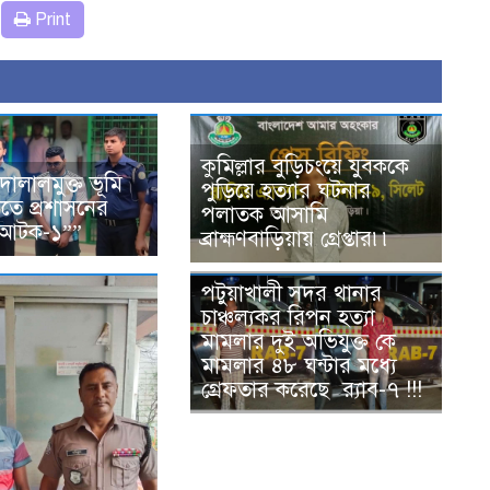
Print
কুমিল্লার বুড়িচংয়ে যুবককে
ে দালালমুক্ত ভূমি
পুড়িয়ে হত্যার ঘটনার
ে প্রশাসনের
পলাতক আসামি
 আটক-১””
ব্রাহ্মণবাড়িয়ায় গ্রেপ্তার৷৷
পটুয়াখালী সদর থানার
চাঞ্চল্যকর রিপন হত্যা
মামলার দুই অভিযুক্ত কে
মামলার ৪৮ ঘন্টার মধ্যে
গ্রেফতার করেছে র‌্যাব-৭ !!!