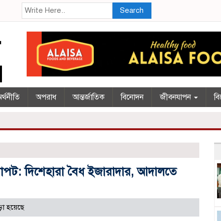
Search
র্থনীতি
অপরাধ
আন্তর্জাতিক
বিনোদন
জীবনযাপন
বি
র দাপট: দিশেহারা বৈধ ইজারাদার, আদালতে
া হয়েছে