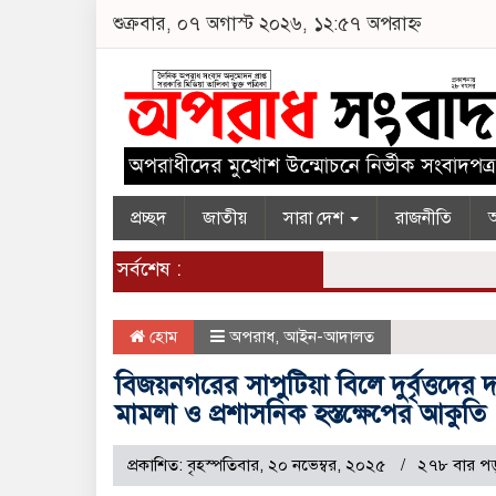
শুক্রবার, ০৭ অগাস্ট ২০২৬, ১২:৫৭ অপরাহ্ন
প্রচ্ছদ
জাতীয়
সারা দেশ
রাজনীতি
অ
সর্বশেষ :
হোম
অপরাধ
,
আইন-আদালত
বিজয়নগরের সাপুটিয়া বিলে দুর্বৃত্তদে
মামলা ও প্রশাসনিক হস্তক্ষেপের আকুতি
প্রকাশিত: বৃহস্পতিবার, ২০ নভেম্বর, ২০২৫
২৭৮ বার পড়