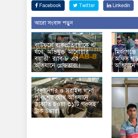
Facebook
Twitter
Linkedin
আরো সংবাদ পড়ুন
বাউফলে বাকপ্রতিবন্ধীকে ধ/
র্ষণে; অভিযুক্ত আনোয়ার
মির্জাগঞ্জ
বয়াতী’ র‌্যাব-৮ এর
অফিস গড়ত
অভিযানে গ্রেফতার৷৷
অভিযানে
বিজয়নগর ও সরাইল থানা
পুলিশের যৌথ অভিযানে
ডাকাতি হওয়া ৩১টি গরুসহ
ট্রাক উদ্ধার৷ ৷