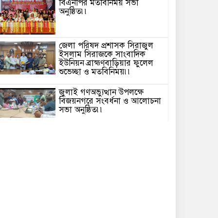
বিএনপির মতবিনিময় সভা
অনুষ্ঠিত৷৷
জেলা পরিষদ প্রশাসক সিরাজুল
ইসলাম সিরাজকে সাংবাদিক
ইউনিয়ন ব্রাহ্মণবাড়িয়ার ফুলেল
শুভেচ্ছা ও মতবিনিময়৷৷
জুলাই গণঅভ্যুত্থান উপলক্ষে
বিজয়নগরে সংবর্ধনা ও আলোচনা
সভা অনুষ্ঠিত৷৷
জুলাই গণঅভ্যুত্থান দিবস উপলক্ষে
পটুয়াখালীতে ইসলামী আন্দোলন
এর উদ্যোগে গণমিছিল৷৷
৫ আগস্ট জুলাই গণঅভ্যুত্থান
দিবস উপলক্ষে ব্রাহ্মণবাড়িয়ায়
পুষ্পস্তবক অর্পণ, সংবর্ধনা ও
আলোচনা সভা৷৷
পটুয়াখালীতে যথাযোগ্য মর্যাদায়