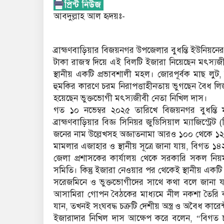
আবদুল্লাহ আল হৃদয়ঃ-
ব্রাহ্মণবাড়িয়ার বিজয়নগর উপজেলার বুধন্তি ইউনিয়নে
টাকা রাজস্ব দিয়ে এই বিলটি ইজারা নিয়েছেন মৎস্যজীবী
স্থানীয় একটি প্রভাবশালী মহল। জোরপূর্বক মাছ লুট,
হুমকির কারণে চরম নিরাপত্তাহীনতায় ভুগছেন বৈধ লিজ
হয়েছেন ভুক্তভোগী মৎস্যজীবী নেতা নিখিল দাস।
গত ১০ নভেম্বর ২০২৫ তারিখে বিজয়নগর বুধন্তি
ব্রাহ্মণবাড়িয়ার বিজ্ঞ সিনিয়র জুডিসিয়াল ম্যাজিস্
জনের নাম উল্লেখসহ অজ্ঞাতনামা আরও ১০০ থেকে ১
মামলার এজাহার ও স্থানীয় সূত্রে জানা যায়, বিগত ১
জেলা প্রশাসকের কার্যালয় থেকে সরকারি সকল নিয়ম 
সমিতি। কিন্তু ইজারা নেওয়ার পর থেকেই স্থানীয় একটি
সরেজমিনে ও ভুক্তভোগীদের সাথে কথা বলে জানা য
আসামিরা গোপন বৈঠকের মাধ্যমে নীল নকশা তৈরি 
যান, তখনই সংঘবদ্ধ চক্রটি দেশীয় অস্ত্র ও অবৈধ কারে
ইজারাদার নিখিল দাস আক্ষেপ করে বলেন, “বিগত 