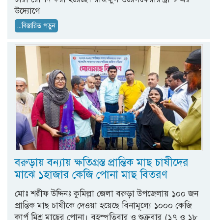
উদ্যোগে
...বিস্তারিত পড়ুন
বরুড়ায় বন্যায় ক্ষতিগ্রস্ত প্রান্তিক মাছ চাষীদের
মাঝে ১হাজার কেজি পোনা মাছ বিতরণ
মোঃ শরীফ উদ্দিনঃ কুমিল্লা জেলা বরুড়া উপজেলায় ১০০ জন
প্রান্তিক মাছ চাষীকে দেওয়া হয়েছে বিনামূল্যে ১০০০ কেজি
কার্প মিশ্র মাছের পোনা। বৃহস্পতিবার ও শুক্রবার (১৭ ও ১৮