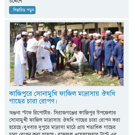
উদ্দেশে
...বিস্তারিত পড়ুন
কাজিপুরে সোনামুখি ফাজিল মাদ্রাসায় ঔষধি
গাছের চারা রোপণ।
অঞ্জনা স্টাফ রিপোর্টার- সিরাজগঞ্জের কাজিপুর উপজেলার
সোনামুখী ফাজিল মাদ্রাসায় ঔষধি গাছের চারা রোপন করা
হয়েছে।বুধবার দুপুরে মাদ্রাসা মাঠে প্রায় শতাধিক গাছের
চারা রোপন করা হয়েছে। রাজফুল ওয়েলফেয়ার ট্রাস্ট এর