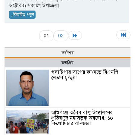
অক্টোবর) সকালে উপজেলা
...বিস্তারিত পড়ুন
01
02
সর্বশেষ
জনপ্রিয়
গলাচিপায় সাপের কা/মড়ে বিএনপি
নেতার মৃ/ত্যু৷৷
আশুগঞ্জে অবৈধ বালু উত্তোলনের
প্রতিবাদে মহাসড়ক অবরোধ, ১০
কিলোমিটার যানজট৷৷