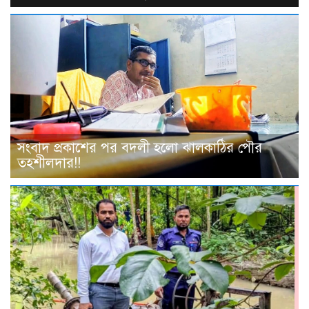
সংবাদ প্রকাশের পর বদলী হলো ঝালকাঠির পৌর
তহশীলদার!!