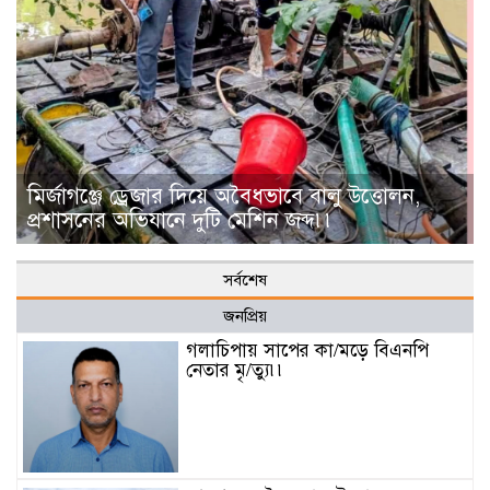
মির্জাগঞ্জে ড্রেজার দিয়ে অবৈধভাবে বালু উত্তোলন,
প্রশাসনের অভিযানে দুটি মেশিন জব্দ৷৷
সর্বশেষ
জনপ্রিয়
গলাচিপায় সাপের কা/মড়ে বিএনপি
নেতার মৃ/ত্যু৷৷