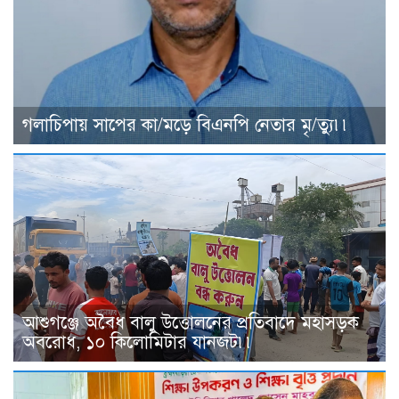
গলাচিপায় সাপের কা/মড়ে বিএনপি নেতার মৃ/ত্যু৷৷
আশুগঞ্জে অবৈধ বালু উত্তোলনের প্রতিবাদে মহাসড়ক
অবরোধ, ১০ কিলোমিটার যানজট৷৷