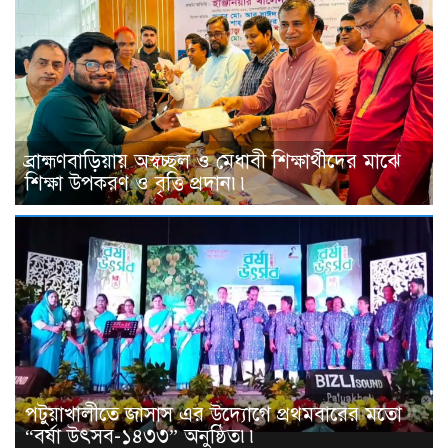
ব্রাহ্মণবাড়িয়ায় অস্বচ্ছল ও মেধাবী শিক্ষার্থীদের মাঝে
শিক্ষা উপকরণ ও বৃত্তি প্রদান৷৷
পটুয়াখালীতে জাসাস এর উদ্যোগে প্রথমবারের মতো
“বর্ষা উৎসব-১৪৩৩” অনুষ্ঠিত৷৷