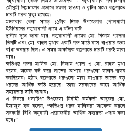
পটুয়াখালী থেকে নিজস্ব প্রতিবেদক :- পটুয়াখালীর গলাচিপায়
মৌসুমী নিম্নচাপের প্রভাবে দমকা হাওয়া ও বৃষ্টির মধ্যে বজ্রপাতে
চারটি গরুর মৃত্যু হয়েছে।
মঙ্গলবার বেলা সাড়ে ১১টার দিকে উপজেলার গোলখালী
ইউনিয়নের নলুয়াবাগী গ্রামে এ ঘটনা ঘটে।
স্থানীয় সূত্রে জানা যায়, নলুয়াবাগী গ্রামের মো. নিজাম প্যাদার
তিনটি এবং মো. রাহুল মৃধার একটি গরু মাঠে ঘাস খাওয়ার জন্য
বাঁধা অবস্থায় ছিল। এ সময় আকস্মিক বজ্রপাতে চারটি গরুই মারা
যায়।
ক্ষতিগ্রস্ত গরুর মালিক মো. নিজাম প্যাদা ও মো. রাহুল মৃধা
বলেন, অনেক কষ্ট করে লাভের আশায় গরুগুলো লালন-পালন
করছিলেন। হঠাৎ বজ্রপাতে গরুগুলো মারা যাওয়ায় তাদের বড়
ধরনের আর্থিক ক্ষতি হয়েছে। তারা সরকারের কাছে আর্থিক
সহায়তার দাবি জানান।
এ বিষয়ে গলাচিপা উপজেলা নির্বাহী কর্মকর্তা আবুজর মো.
ইজাজুল হক বলেন, “ক্ষতিগ্রস্ত গরুর মালিকরা আবেদন করলে
সরকারি বিধি অনুযায়ী প্রয়োজনীয় আর্থিক সহায়তা প্রদান করা
হবে।”