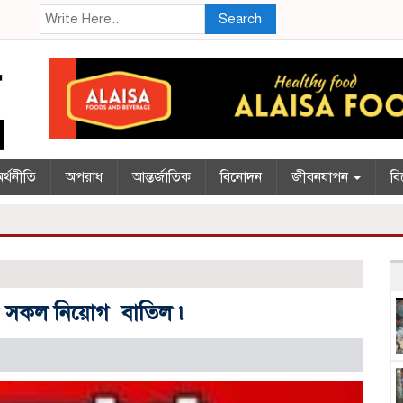
Search
র্থনীতি
অপরাধ
আন্তর্জাতিক
বিনোদন
জীবনযাপন
বি
র সকল নিয়োগ বাতিল ৷