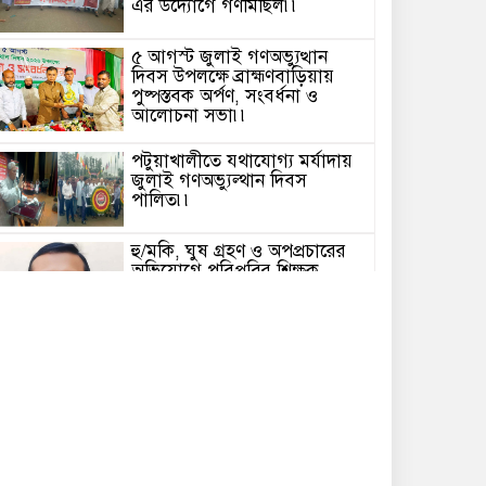
এর উদ্যোগে গণমিছিল৷৷
৫ আগস্ট জুলাই গণঅভ্যুত্থান
দিবস উপলক্ষে ব্রাহ্মণবাড়িয়ায়
পুষ্পস্তবক অর্পণ, সংবর্ধনা ও
আলোচনা সভা৷৷
পটুয়াখালীতে যথাযোগ্য মর্যাদায়
জুলাই গণঅভ্যুল্থান দিবস
পালিত৷৷
হু/মকি, ঘুষ গ্রহণ ও অপপ্রচারের
অভিযোগে পবিপ্রবির শিক্ষক
বরখাস্ত৷৷
পবিপ্রবিতে জুলাই শহীদ যোদ্ধা ও
আহতদের স্মরণে আলোচনা সভা ও
দোয়া অনুষ্ঠিত৷৷