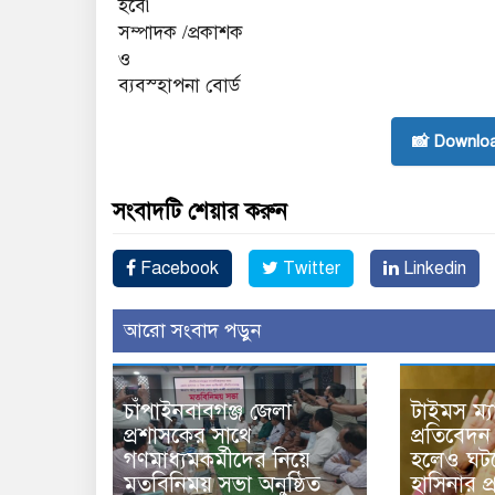
হবে৷
সম্পাদক /প্রকাশক
ও
ব্যবস্হাপনা বোর্ড
📸 Downlo
সংবাদটি শেয়ার করুন
Facebook
Twitter
Linkedin
আরো সংবাদ পড়ুন
চাঁপাইনবাবগঞ্জ জেলা
টাইমস ম্
প্রশাসকের সাথে
প্রতিবেদন 
গণমাধ্যমকর্মীদের নিয়ে
হলেও ঘটত
মতবিনিময় সভা অনুষ্ঠিত
হাসিনার প্