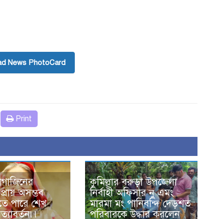
ad News PhotoCard
Print
যাগাজিনের
কুমিল্লার বরুড়া উপজেলা
প্রায় অসম্ভব
নির্বাহী অফিসার নু এমং
ে পারে শেখ
মারমা মং পানিবন্দি দেড়শত
রত্যাবর্তন৷৷
পরিবারকে উদ্ধার করলেন