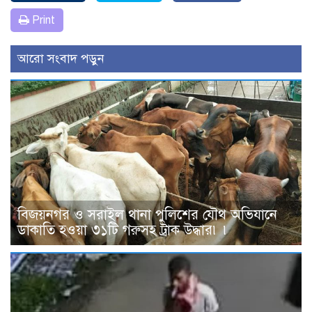
Print
আরো সংবাদ পড়ুন
বিজয়নগর ও সরাইল থানা পুলিশের যৌথ অভিযানে
ডাকাতি হওয়া ৩১টি গরুসহ ট্রাক উদ্ধার৷ ৷