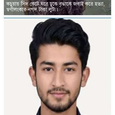
কচুয়ায় সিঁদ কেটে ঘরে ঢুকে বৃদ্ধাকে জবাই করে হত্যা,
স্বর্ণালংকার-নগদ টাকা লুট৷৷