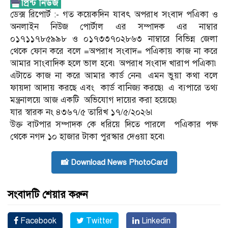
ডেক্স রিপোর্ট :- গত কয়েকদিন যাবৎ অপরাধ সংবাদ পএিকা ও
অনলাইন নিউজ পোর্টাল এর সম্পাদক এর নাম্বার
০১৭১১৭৮৫৯৯৮ ও ০১৭৩৩৭০২৮৬৩ নাম্বারে বিভিন্ন জেলা
থেকে ফোন করে বলে =অপরাধ সংবাদ= পএিকায় কাজ না করে
আমার সাংবাদিক হলে ভাল হবে৷ অপরাধ সংবাদ খারাপ পএিকা৷
এটাতে কাজ না করে আমার কার্ড নেন৷ এমন ভুয়া কথা বলে
ফায়দা আদায় করছে এবং কার্ড বানিজ্য করছে৷ এ ব্যপারে তথ্য
মন্ত্রনালয়ে আজ একটি অভিযোগ দায়ের করা হয়েছে৷
যার স্বারক নং ৪৩৬৭/৫ তারিখ ১৭/৫/২০২৬৷
উক্ত বাটপার সম্পাদক কে ধরিয়ে দিতে পারলে পএিকার পক্ষ
থেকে নগদ ১০ হাজার টাকা পুরস্কার দেওয়া হবে৷
📸 Download News PhotoCard
সংবাদটি শেয়ার করুন
Facebook
Twitter
Linkedin