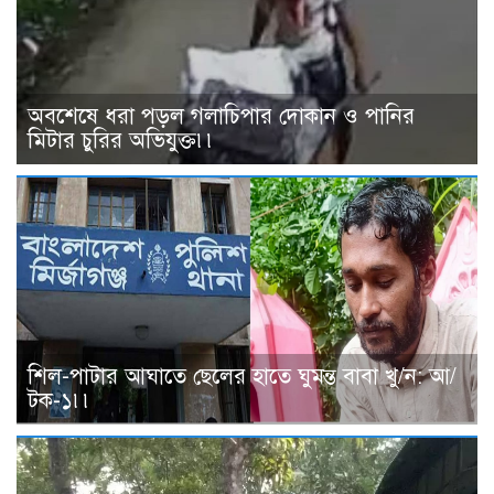
অবশেষে ধরা পড়ল গলাচিপার দোকান ও পানির
মিটার চুরির অভিযুক্ত৷৷
শিল-পাটার আঘাতে ছেলের হাতে ঘুমন্ত বাবা খু/ন: আ/
টক-১৷৷