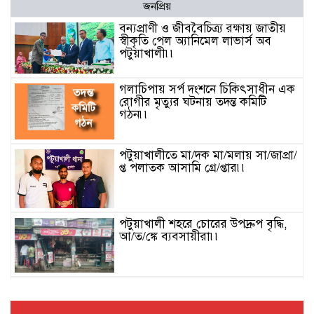
জনপ্রিয়
বন্যপ্রাণী ও জীববৈচিত্র্য রক্ষায় জাতীয়
স্বীকৃতি পেল অ্যানিমেল লাভার্স অব
পটুয়াখালী৷৷
গলাচিপায় সর্প দংশনে চিকিৎসাধীন এক
রোগীর মৃত্যুর ঘটনায় তদন্ত কমিটি
গঠন৷৷
পটুয়াখালীতে মা/দক মা/মলায় সা/জাপ্রা/
প্ত পলাতক আসামি গ্রে/প্তার৷৷
পটুয়াখালী শহরে চোরের উপদ্রুপ বৃদ্ধি,
আ/ত/ঙ্কে ব্যবসায়ীরা৷৷
মাধবপুরে লরি-ট্রাকের সংঘর্ষ, সিএনজির
ওপর ট্রাক উঠে নিহত ২৷৷