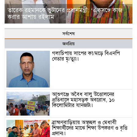
তারেক রহমানকে ভুটা‌নের প্রধানমন্ত্রী: ‘একসঙ্গে কাজ
করার আশায় রইলাম
সর্বশেষ
জনপ্রিয়
গলাচিপায় সাপের কা/মড়ে বিএনপি
নেতার মৃ/ত্যু৷৷
আশুগঞ্জে অবৈধ বালু উত্তোলনের
প্রতিবাদে মহাসড়ক অবরোধ, ১০
কিলোমিটার যানজট৷৷
ব্রাহ্মণবাড়িয়ায় অস্বচ্ছল ও মেধাবী
শিক্ষার্থীদের মাঝে শিক্ষা উপকরণ ও বৃত্তি
প্রদান৷৷