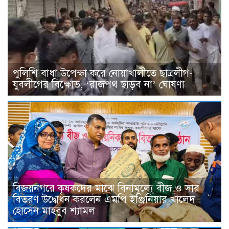
পুলিশি বাধা উপেক্ষা করে নোয়াখালীতে ছাত্রলীগ-
যুবলীগের বিক্ষোভ, ‘রাজপথ ছাড়ব না’ ঘোষণা
বিজয়নগরে কৃষকদের মাঝে বিনামূল্যে বীজ ও সার
বিতরণ উদ্বোধন করলেন এমপি ইঞ্জিনিয়ার খালেদ
হোসেন মাহবুব শ্যামল