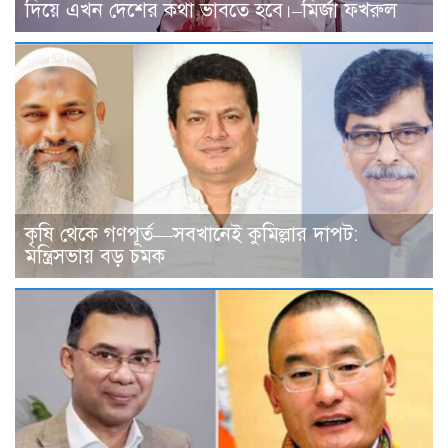
দিয়ে এখন দেশের কথা ভাবতে হবে।–মির্জা ফখরুল
কৃষি থেকে গণপূর্ত—সবখানেই কুমিল্লার দাপট:
মন্ত্রিসভায় বড় চমক