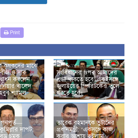
Print
 কৃষকদের মাঝে
ে বীজ ও সার
সংবিধানের ওপর আমাদের
্বোধন করলেন
শ্রদ্ধা থাকতে হবে, একইসঙ্গে
জিনিয়ার খালেদ
জুলাইয়ের স্পিরিটকেও তুলে
হবুব শ্যামল
ধরতে হবে।
 গণপূর্ত—
তারেক রহমানকে ভুটা‌নের
ুমিল্লার দাপট:
প্রধানমন্ত্রী: ‘একসঙ্গে কাজ
ায় বড় চমক
করার আশায় রইলাম