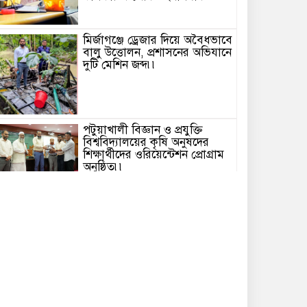
মির্জাগঞ্জে ড্রেজার দিয়ে অবৈধভাবে
বালু উত্তোলন, প্রশাসনের অভিযানে
দুটি মেশিন জব্দ৷৷
পটুয়াখালী বিজ্ঞান ও প্রযুক্তি
বিশ্ববিদ্যালয়ের কৃষি অনুষদের
শিক্ষার্থীদের ওরিয়েন্টেশন প্রোগ্রাম
অনুষ্ঠিত৷৷
মির্জাগঞ্জে জুলাই যোদ্ধাদের স্মরণে
বিএনপির মতবিনিময় সভা
অনুষ্ঠিত৷৷
জেলা পরিষদ প্রশাসক সিরাজুল
ইসলাম সিরাজকে সাংবাদিক
ইউনিয়ন ব্রাহ্মণবাড়িয়ার ফুলেল
শুভেচ্ছা ও মতবিনিময়৷৷