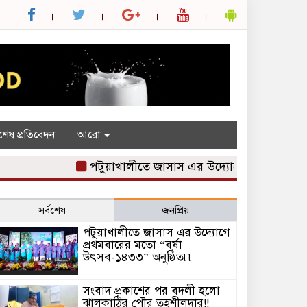
শেষ প্রতিবেদন
আরো
পটুয়াখালীতে জাসাস এর উদ্যোগে প্রথমবারের মতো
সর্বশেষ
জনপ্রিয়
পটুয়াখালীতে জাসাস এর উদ্যোগে
প্রথমবারের মতো “বর্ষা
উৎসব-১৪৩৩” অনুষ্ঠিত৷৷
সংবাদ প্রকাশের পর বদলী হলো
ঝালকাঠির পৌর তহশীলদার!!