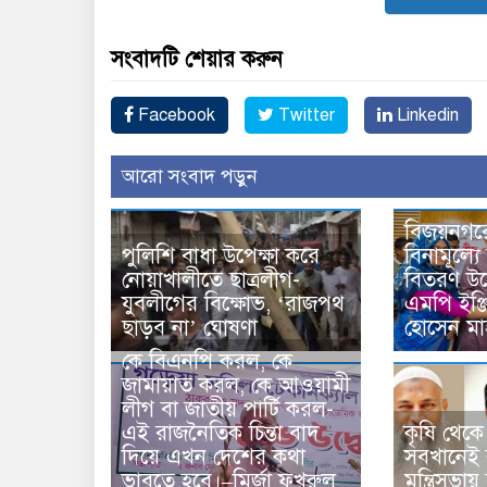
সংবাদটি শেয়ার করুন
Facebook
Twitter
Linkedin
আরো সংবাদ পড়ুন
বিজয়নগরে
পুলিশি বাধা উপেক্ষা করে
বিনামূল্য
নোয়াখালীতে ছাত্রলীগ-
বিতরণ উদ
যুবলীগের বিক্ষোভ, ‘রাজপথ
এমপি ইঞ্
ছাড়ব না’ ঘোষণা
হোসেন মা
কে বিএনপি করল, কে
জামায়াত করল, কে আওয়ামী
লীগ বা জাতীয় পার্টি করল-
এই রাজনৈতিক চিন্তা বাদ
কৃষি থেকে
দিয়ে এখন দেশের কথা
সবখানেই ক
ভাবতে হবে।–মির্জা ফখরুল
মন্ত্রিসভ