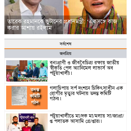
তারেক রহমানকে ভুটা‌নের প্রধানমন্ত্রী: ‘একসঙ্গে কাজ
করার আশায় রইলাম
সর্বশেষ
জনপ্রিয়
বন্যপ্রাণী ও জীববৈচিত্র্য রক্ষায় জাতীয়
স্বীকৃতি পেল অ্যানিমেল লাভার্স অব
পটুয়াখালী৷৷
গলাচিপায় সর্প দংশনে চিকিৎসাধীন এক
রোগীর মৃত্যুর ঘটনায় তদন্ত কমিটি
গঠন৷৷
পটুয়াখালীতে মা/দক মা/মলায় সা/জাপ্রা/
প্ত পলাতক আসামি গ্রে/প্তার৷৷