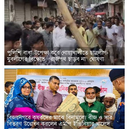
পুলিশি বাধা উপেক্ষা করে নোয়াখালীতে ছাত্রলীগ-
যুবলীগের বিক্ষোভ, ‘রাজপথ ছাড়ব না’ ঘোষণা
বিজয়নগরে কৃষকদের মাঝে বিনামূল্যে বীজ ও সার
বিতরণ উদ্বোধন করলেন এমপি ইঞ্জিনিয়ার খালেদ