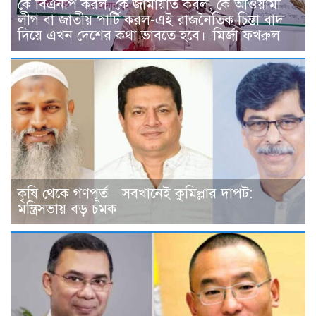
কে বিএনপি করল, কে জামায়াত করল, কে আওয়ামী
লীগ বা জাতীয় পার্টি করল-এই রাজনৈতিক চিন্তা বাদ
দিয়ে এখন দেশের কথা ভাবতে হবে।–মির্জা ফখরুল
কৃষি থেকে গণপূর্ত—সবখানেই কুমিল্লার দাপট:
মন্ত্রিসভায় বড় চমক