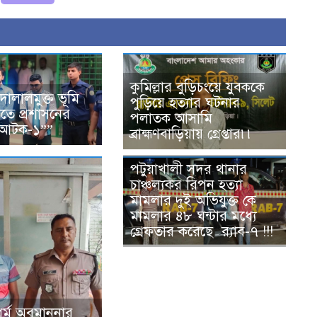
কুমিল্লার বুড়িচংয়ে যুবককে
ে দালালমুক্ত ভূমি
পুড়িয়ে হত্যার ঘটনার
ে প্রশাসনের
পলাতক আসামি
 আটক-১””
ব্রাহ্মণবাড়িয়ায় গ্রেপ্তার৷৷
পটুয়াখালী সদর থানার
চাঞ্চল্যকর রিপন হত্যা
মামলার দুই অভিযুক্ত কে
মামলার ৪৮ ঘন্টার মধ্যে
গ্রেফতার করেছে র‌্যাব-৭ !!!
ধর্ম অবমাননার