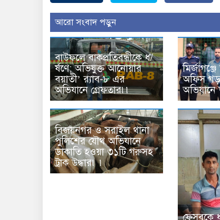
আরো সংবাদ পড়ুন
বাউফলে বাকপ্রতিবন্ধীকে ধ/
র্ষণে; অভিযুক্ত আনোয়ার
মির্জাগঞ্জ
বয়াতী’ র‌্যাব-৮ এর
অফিস গড়ত
অভিযানে গ্রেফতার৷৷
অভিযানে
বিজয়নগর ও সরাইল থানা
পুলিশের যৌথ অভিযানে
ডাকাতি হওয়া ৩১টি গরুসহ
ট্রাক উদ্ধার৷ ৷
ফেসবুকে 