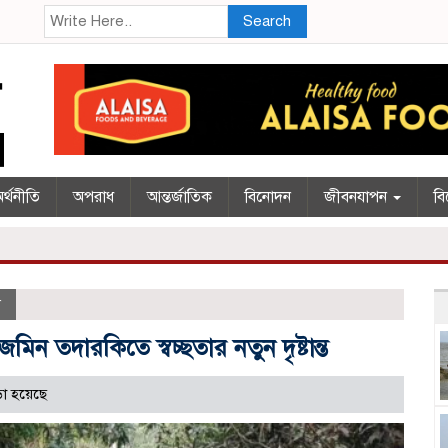
Search
র্থনীতি
অপরাধ
আন্তর্জাতিক
বিনোদন
জীবনযাপন
বি
ন
িন তদারকিতে স্বচ্ছতার নতুন দৃষ্টান্ত
া হয়েছে