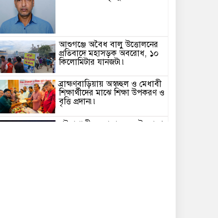
আশুগঞ্জে অবৈধ বালু উত্তোলনের
প্রতিবাদে মহাসড়ক অবরোধ, ১০
কিলোমিটার যানজট৷৷
ব্রাহ্মণবাড়িয়ায় অস্বচ্ছল ও মেধাবী
শিক্ষার্থীদের মাঝে শিক্ষা উপকরণ ও
বৃত্তি প্রদান৷৷
পটুয়াখালীতে জাসাস এর উদ্যোগে
প্রথমবারের মতো “বর্ষা
উৎসব-১৪৩৩” অনুষ্ঠিত৷৷
সংবাদ প্রকাশের পর বদলী হলো
ঝালকাঠির পৌর তহশীলদার!!
মির্জাগঞ্জে ড্রেজার দিয়ে অবৈধভাবে
বালু উত্তোলন, প্রশাসনের অভিযানে