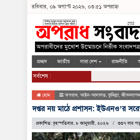
রবিবার, ০৯ অগাস্ট ২০২৬, ০৩:৫১ অপরাহ্ন
প্রচ্ছদ
জাতীয়
সারা দেশ
রাজনীতি
অ
সর্বশেষ :
হোম
অপরাধ
,
আইন-আদালত
,
কুমিল্লা
,
জীবনযাপ
দপ্তর নয় মাঠে প্রশাসন: ইউএনও’র সরেজম
প্রকাশিত: বৃহস্পতিবার, ৮ জানুয়ারী, ২০২৬
৩৩৭ বার পড়