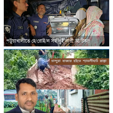
পটুয়াখালীতে হে/রোই/ন সহ দুই নারী আ/টক!!