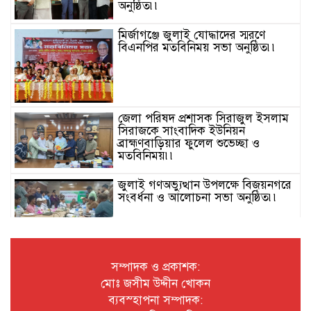
অনুষ্ঠিত৷৷
মির্জাগঞ্জে জুলাই যোদ্ধাদের স্মরণে
বিএনপির মতবিনিময় সভা অনুষ্ঠিত৷৷
জেলা পরিষদ প্রশাসক সিরাজুল ইসলাম
সিরাজকে সাংবাদিক ইউনিয়ন
ব্রাহ্মণবাড়িয়ার ফুলেল শুভেচ্ছা ও
মতবিনিময়৷৷
জুলাই গণঅভ্যুত্থান উপলক্ষে বিজয়নগরে
সংবর্ধনা ও আলোচনা সভা অনুষ্ঠিত৷৷
জুলাই গণঅভ্যুত্থান দিবস উপলক্ষে
পটুয়াখালীতে ইসলামী আন্দোলন এর
সম্পাদক ও প্রকাশক:
উদ্যোগে গণমিছিল৷৷
মোঃ জসীম উদ্দীন খোকন
ব্যবস্হাপনা সম্পাদক:
৫ আগস্ট জুলাই গণঅভ্যুত্থান দিবস