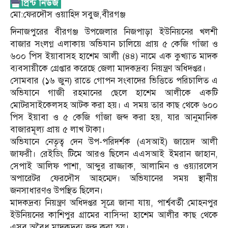
মো:ফেরদৌস ওয়াহিদ সবুজ,বীরগঞ্জ
দিনাজপুরের বীরগঞ্জ উপজেলার নিজপাড়া ইউনিয়নের খলশী
বাজার সংলগ্ন এলাকায় অভিযান চালিয়ে প্রায় ৫ কেজি গাঁজা ও
৬০০ পিস ইয়াবাসহ হাশেম আলী (৪৪) নামে এক কুখ্যাত মাদক
ব্যবসায়ীকে গ্রেপ্তার করেছে জেলা মাদকদ্রব্য নিয়ন্ত্রণ অধিদপ্তর।
সোমবার (১৬ জুন) রাতে গোপন সংবাদের ভিত্তিতে পরিচালিত এ
অভিযানে গাজী রহমানের ছেলে হাশেম আলীকে একটি
মোটরসাইকেলসহ আটক করা হয়। এ সময় তার কাছ থেকে ৬০০
পিস ইয়াবা ও ৫ কেজি গাঁজা জব্দ করা হয়, যার আনুমানিক
বাজারমূল্য প্রায় ৫ লাখ টাকা।
অভিযানে নেতৃত্ব দেন উপ-পরিদর্শক (এসআই) জায়েদ আলী
জাফরী। রেইডিং টিমে আরও ছিলেন এএসআই ইমরান জাহান,
সেপাই আলিফ পাশা, আব্দুর রাজ্জাক, আলামিন ও ওয়্যারলেস
অপারেটর ফেরদৌস আহম্মেদ। অভিযানের সময় স্থানীয়
জনসাধারণও উপস্থিত ছিলেন।
মাদকদ্রব্য নিয়ন্ত্রণ অধিদপ্তর সূত্রে জানা যায়, পার্শ্ববর্তী মোহনপুর
ইউনিয়নের কাশিপুর গ্রামের বাসিন্দা হাশেম আলীর কাছ থেকে
এসব অবৈধ মাদকদ্রব্য জব্দ করা হয়।