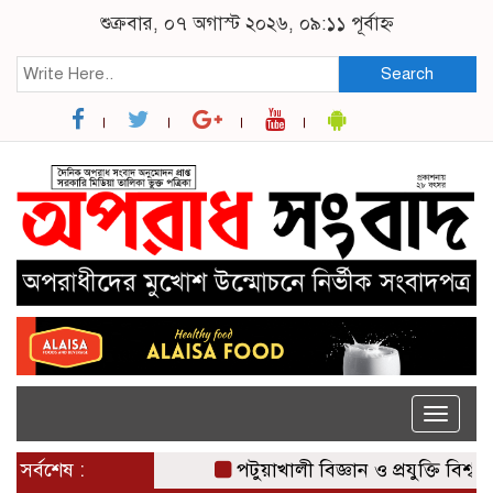
শুক্রবার, ০৭ অগাস্ট ২০২৬, ০৯:১১ পূর্বাহ্ন
Search
Toggle
naviga
সর্বশেষ :
পটুয়াখালী বিজ্ঞান ও প্রযুক্তি বিশ্ববিদ্