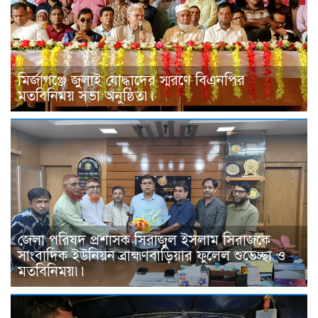
মির্জাগঞ্জে জুলাই যোদ্ধাদের স্মরণে বিএনপির
মতবিনিময় সভা অনুষ্ঠিত৷৷
জেলা পরিষদ প্রশাসক সিরাজুল ইসলাম সিরাজকে
সাংবাদিক ইউনিয়ন ব্রাহ্মণবাড়িয়ার ফুলেল শুভেচ্ছা ও
মতবিনিময়৷৷