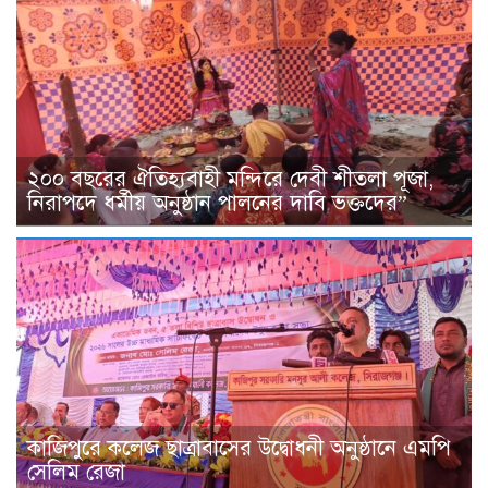
২০০ বছরের ঐতিহ্যবাহী মন্দিরে দেবী শীতলা পূজা,
নিরাপদে ধর্মীয় অনুষ্ঠান পালনের দাবি ভক্তদের”
কাজিপুরে কলেজ ছাত্রাবাসের উদ্বোধনী অনুষ্ঠানে এমপি
সেলিম রেজা