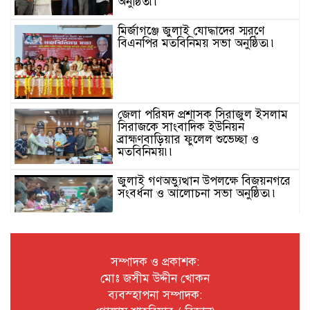
অনুষ্ঠিত৷৷
মির্জাগঞ্জে জুলাই যোদ্ধাদের স্মরণে
বিএনপির মতবিনিময় সভা অনুষ্ঠিত৷৷
জেলা পরিষদ প্রশাসক সিরাজুল ইসলাম
সিরাজকে সাংবাদিক ইউনিয়ন
ব্রাহ্মণবাড়িয়ার ফুলেল শুভেচ্ছা ও
মতবিনিময়৷৷
জুলাই গণঅভ্যুত্থান উপলক্ষে বিজয়নগরে
সংবর্ধনা ও আলোচনা সভা অনুষ্ঠিত৷৷
জুলাই গণঅভ্যুত্থান দিবস উপলক্ষে
পটুয়াখালীতে ইসলামী আন্দোলন এর
সম্পাদক ও প্রকাশক:
উদ্যোগে গণমিছিল৷৷
মোঃ জসীম উদ্দীন খোকন
ব্যবস্হাপনা সম্পাদক:
৫ আগস্ট জুলাই গণঅভ্যুত্থান দিবস