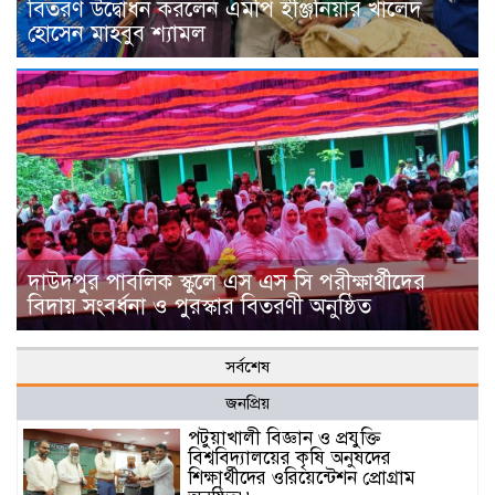
বিতরণ উদ্বোধন করলেন এমপি ইঞ্জিনিয়ার খালেদ
হোসেন মাহবুব শ্যামল
দাউদপুর পাবলিক স্কুলে এস এস সি পরীক্ষার্থীদের
বিদায় সংবর্ধনা ও পুরস্কার বিতরণী অনুষ্ঠিত
সর্বশেষ
জনপ্রিয়
পটুয়াখালী বিজ্ঞান ও প্রযুক্তি
বিশ্ববিদ্যালয়ের কৃষি অনুষদের
শিক্ষার্থীদের ওরিয়েন্টেশন প্রোগ্রাম