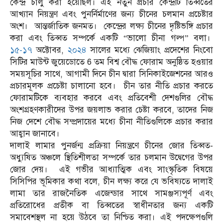
কেন্দ্র চালু করা হয়েছিল। এই নতুন প্রচার কেন্দ্রটি তিব্বতের
আখ্যান নিয়ন্ত্রণ এবং পুনর্নির্মাণের জন্য চীনের চলমান প্রচেষ্টার
অংশ। আন্তর্জাতিক জনমত। কেন্দ্রের লক্ষ্য চীনের দৃষ্টিভঙ্গি প্রচার
করা এবং তিব্বত সম্পর্কে একটি “ভালো চীনা গল্প” বলা।
১৫-১৭
অক্টোবর,
২০২৪
সালের মধ্যে ঝেজিয়াং প্রদেশের নিংবো
সিটির মাউন্ট জুয়েডোতে 6 তম বিশ্ব বৌদ্ধ ফোরাম অনুষ্ঠিত হওয়ার
সময়সূচির সাথে, আগামী দিনে চীন দ্বারা সিনিকাইজেশনের আরও
প্রচারমূলক প্রচেষ্টা চালানো হবে। চীন তার নীতি প্রচার করতে
ফোরামটিকে ব্যবহার করবে এবং প্রতিবেশী দেশগুলির বৌদ্ধ
অংশগ্রহণকারীদের উপর জয়লাভ করার চেষ্টা করবে, তাদের নিজ
নিজ দেশে বৌদ্ধ সম্প্রদায়ের মধ্যে চীনা নীতিগুলিকে প্রচার করার
আহ্বান জানাবে।
দালাই লামার পুনর্জন্ম প্রক্রিয়া নিয়ন্ত্রণে চীনের জোর তিব্বত-
অধ্যুষিত অঞ্চলে স্থিতিশীলতা সম্পর্কে তার চলমান উদ্বেগের উপর
জোর দেয়। এই গভীর আধ্যাত্মিক এবং সাংস্কৃতিক বিষয়ে
সিসিপির ভূমিকার কথা বলে, চীন লক্ষ্য করে যে ভবিষ্যতে দালাই
লামা তার রাজনৈতিক এজেন্ডার সাথে সামঞ্জস্যপূর্ণ এবং
প্রতিরোধের প্রতীক বা তিব্বতের স্বাধীনতার জন্য একটি
সমাবেশস্থল না হয়ে উঠবে তা নিশ্চিত করা। এই পদক্ষেপগুলি