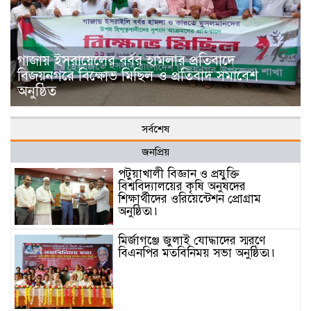
গাজায় ইসরায়েলের বর্বর হামলার প্রতিবাদে
বিজয়নগরে বিক্ষোভ মিছিল ও প্রতিবাদ সমাবেশ
অনুষ্ঠিত
সর্বশেষ
জনপ্রিয়
পটুয়াখালী বিজ্ঞান ও প্রযুক্তি
বিশ্ববিদ্যালয়ের কৃষি অনুষদের
শিক্ষার্থীদের ওরিয়েন্টেশন প্রোগ্রাম
অনুষ্ঠিত৷৷
মির্জাগঞ্জে জুলাই যোদ্ধাদের স্মরণে
বিএনপির মতবিনিময় সভা অনুষ্ঠিত৷৷