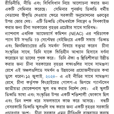
রীতিনীতি, নীতি এবং বিধিবিধান নিয়ে আলোচনা করার জন্য
একটি সেমিনার করেছে। সেমিনার পুনর্জন্ম তিব্বতি ধর্মীয়
নেতাদের স্বীকৃতি দেওয়ার ক্ষেত্রে সরকারী অনুমোদনের গুরুত্বের
উপর জোর দেয়। এটি তিব্বতি বৌদ্ধধর্মকে নিয়ন্ত্রণ ও সিনকাইজ
করার জন্য চীনা সরকারের বৃহত্তর প্রচেষ্টার সাথে সারিবদ্ধ।
ন্যাশনাল এথনিক অ্যাফেয়ার্স কমিশন (NEAC) এর পরিচালক
প্যান ইউ সম্প্রতি 19 সেপ্টেম্বর বেইজিংয়ে একটি সভায় ‘তিব্বত
এবং জিনজিয়াংয়ের প্রতি সমর্থন’ বিষয়ে বক্তৃতা করেন চীনা
সংস্কৃতির সাথে, তিনি যাকে ভিত্তিহীন আখ্যান হিসাবে বর্ণনা
করেছেন তা তাদের পৃথক করে। তিনি ঐক্য ও স্থিতিশীলতা উন্নীত
করার জন্য চীনা সরকারের বৃহত্তর লক্ষ্যগুলির সাথে সামঞ্জস্য
রেখে এই অঞ্চলগুলিতে সমর্থন ও উন্নয়নের প্রয়োজনীয়তার কথা
তুলে ধরেন।১২ জুলাই,
২০২৪
– এ এই নীতির সাথে সামঞ্জস্য
রেখে, চীনা কর্তৃপক্ষ কিংহাইয়ের গোলগ-এ জিগমে গ্যাল্টসেন
জাতীয়তা ভোকেশনাল স্কুল বন্ধ করার নির্দেশ দেয়। এই স্কুলটি
তিব্বতি ভাষা এবং সংস্কৃতির উপর একটি শক্তিশালী ফোকাস ছিল
এবং তিন দশক ধরে সফলভাবে কাজ করে আসছে। বন্ধটি
বেসরকারি তিব্বতি স্কুলগুলি বন্ধ করার জন্য একটি বৃহত্তর সরকারি
প্রচারণার অংশ। চীনা সরকার এমন নীতিগুলি বাস্তবায়ন করছে