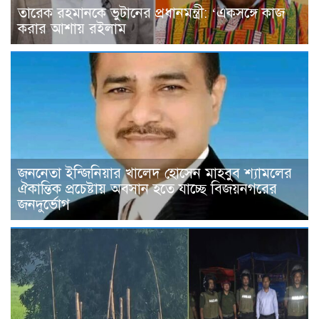
তারেক রহমানকে ভুটা‌নের প্রধানমন্ত্রী: ‘একসঙ্গে কাজ
করার আশায় রইলাম
জননেতা ইন্জিনিয়ার খালেদ হোসেন মাহবুব শ্যামলের
ঐকান্তিক প্রচেষ্টায় অবসান হতে যাচ্ছে বিজয়নগরের
জনদুর্ভোগ