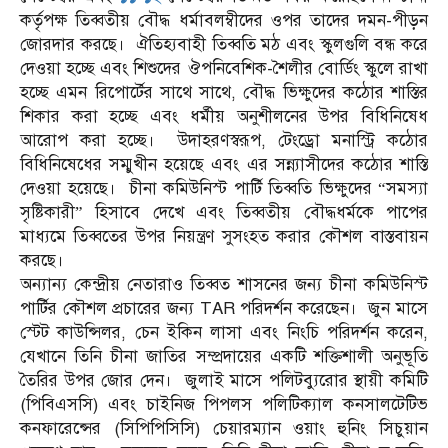
কর্তৃপক্ষ তিব্বতীয় বৌদ্ধ ধর্মাবলম্বীদের ওপর তাদের দমন-পীড়ন
জোরদার করছে। ঐতিহ্যবাহী তিব্বতি মঠ এবং স্কুলগুলি বন্ধ করে
দেওয়া হচ্ছে এবং শিশুদের ঔপনিবেশিক-শৈলীর বোর্ডিং স্কুলে রাখা
হচ্ছে এমন রিপোর্টের সাথে সাথে, বৌদ্ধ ভিক্ষুদের কঠোর শাস্তির
শিকার করা হচ্ছে এবং ধর্মীয় অনুশীলনের উপর বিধিনিষেধ
আরোপ করা হচ্ছে। উদাহরণস্বরূপ, টেংড্রো মনাস্ট্রি কঠোর
বিধিনিষেধের সম্মুখীন হয়েছে এবং এর সন্ন্যাসীদের কঠোর শাস্তি
দেওয়া হয়েছে। চীনা কমিউনিস্ট পার্টি তিব্বতি ভিক্ষুদের “সমস্যা
সৃষ্টিকারী” হিসাবে দেখে এবং তিব্বতীয় বৌদ্ধধর্মকে পাপের
মাধ্যমে তিব্বতের উপর নিয়ন্ত্রণ সুসংহত করার কৌশল বাস্তবায়ন
করছে।
অন্যান্য কেন্দ্রীয় নেতারাও তিব্বত শাসনের জন্য চীনা কমিউনিস্ট
পার্টির কৌশল প্রচারের জন্য TAR পরিদর্শন করেছেন। জুন মাসে
স্টেট কাউন্সিলর, চেন ইকিন লাসা এবং নিংচি পরিদর্শন করেন,
যেখানে তিনি চীনা জাতির সম্প্রদায়ের একটি শক্তিশালী অনুভূতি
তৈরির উপর জোর দেন। জুলাই মাসে পলিটব্যুরোর স্থায়ী কমিটি
(পিবিএসসি) এবং চাইনিজ পিপলস পলিটিক্যাল কনসালটেটিভ
কনফারেন্সের (সিপিপিসিসি) চেয়ারম্যান ওয়াং হুনিং সিচুয়ান