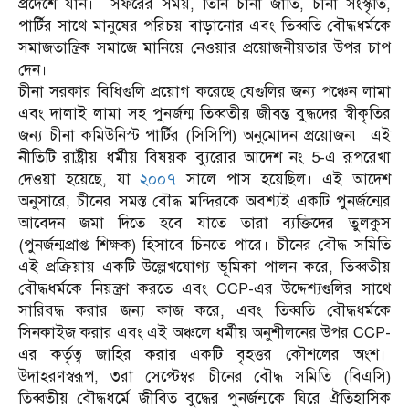
প্রদেশে যান। সফরের সময়, তিনি চীনা জাতি, চীনা সংস্কৃতি,
পার্টির সাথে মানুষের পরিচয় বাড়ানোর এবং তিব্বতি বৌদ্ধধর্মকে
সমাজতান্ত্রিক সমাজে মানিয়ে নেওয়ার প্রয়োজনীয়তার উপর চাপ
দেন।
চীনা সরকার বিধিগুলি প্রয়োগ করেছে যেগুলির জন্য পঞ্চেন লামা
এবং দালাই লামা সহ পুনর্জন্ম তিব্বতীয় জীবন্ত বুদ্ধদের স্বীকৃতির
জন্য চীনা কমিউনিস্ট পার্টির (সিসিপি) অনুমোদন প্রয়োজন৷ এই
নীতিটি রাষ্ট্রীয় ধর্মীয় বিষয়ক ব্যুরোর আদেশ নং 5-এ রূপরেখা
দেওয়া হয়েছে, যা
২০০৭
সালে পাস হয়েছিল। এই আদেশ
অনুসারে, চীনের সমস্ত বৌদ্ধ মন্দিরকে অবশ্যই একটি পুনর্জন্মের
আবেদন জমা দিতে হবে যাতে তারা ব্যক্তিদের তুলকুস
(পুনর্জন্মপ্রাপ্ত শিক্ষক) হিসাবে চিনতে পারে। চীনের বৌদ্ধ সমিতি
এই প্রক্রিয়ায় একটি উল্লেখযোগ্য ভূমিকা পালন করে, তিব্বতীয়
বৌদ্ধধর্মকে নিয়ন্ত্রণ করতে এবং CCP-এর উদ্দেশ্যগুলির সাথে
সারিবদ্ধ করার জন্য কাজ করে, এবং তিব্বতি বৌদ্ধধর্মকে
সিনকাইজ করার এবং এই অঞ্চলে ধর্মীয় অনুশীলনের উপর CCP-
এর কর্তৃত্ব জাহির করার একটি বৃহত্তর কৌশলের অংশ।
উদাহরণস্বরূপ, ৩রা সেপ্টেম্বর চীনের বৌদ্ধ সমিতি (বিএসি)
তিব্বতীয় বৌদ্ধধর্মে জীবিত বুদ্ধের পুনর্জন্মকে ঘিরে ঐতিহাসিক