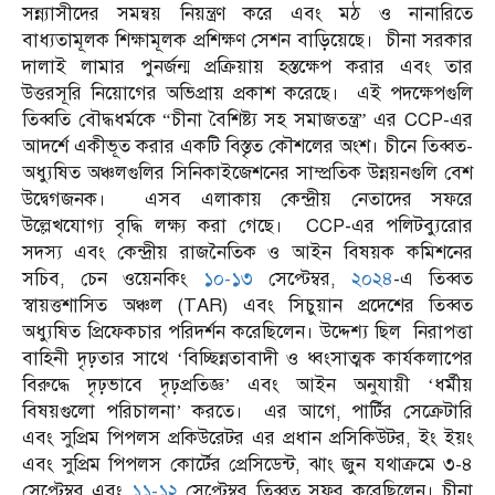
সন্ন্যাসীদের সমন্বয় নিয়ন্ত্রণ করে এবং মঠ ও নানারিতে
বাধ্যতামূলক শিক্ষামূলক প্রশিক্ষণ সেশন বাড়িয়েছে। চীনা সরকার
দালাই লামার পুনর্জন্ম প্রক্রিয়ায় হস্তক্ষেপ করার এবং তার
উত্তরসূরি নিয়োগের অভিপ্রায় প্রকাশ করেছে। এই পদক্ষেপগুলি
তিব্বতি বৌদ্ধধর্মকে “চীনা বৈশিষ্ট্য সহ সমাজতন্ত্র” এর CCP-এর
আদর্শে একীভূত করার একটি বিস্তৃত কৌশলের অংশ। চীনে তিব্বত-
অধ্যুষিত অঞ্চলগুলির সিনিকাইজেশনের সাম্প্রতিক উন্নয়নগুলি বেশ
উদ্বেগজনক। এসব এলাকায় কেন্দ্রীয় নেতাদের সফরে
উল্লেখযোগ্য বৃদ্ধি লক্ষ্য করা গেছে। CCP-এর পলিটব্যুরোর
সদস্য এবং কেন্দ্রীয় রাজনৈতিক ও আইন বিষয়ক কমিশনের
সচিব, চেন ওয়েনকিং
১০-১৩
সেপ্টেম্বর,
২০২৪
-এ তিব্বত
স্বায়ত্তশাসিত অঞ্চল (TAR) এবং সিচুয়ান প্রদেশের তিব্বত
অধ্যুষিত প্রিফেকচার পরিদর্শন করেছিলেন। উদ্দেশ্য ছিল নিরাপত্তা
বাহিনী দৃঢ়তার সাথে ‘বিচ্ছিন্নতাবাদী ও ধ্বংসাত্মক কার্যকলাপের
বিরুদ্ধে দৃঢ়ভাবে দৃঢ়প্রতিজ্ঞ’ এবং আইন অনুযায়ী ‘ধর্মীয়
বিষয়গুলো পরিচালনা’ করতে। এর আগে, পার্টির সেক্রেটারি
এবং সুপ্রিম পিপলস প্রকিউরেটর এর প্রধান প্রসিকিউটর, ইং ইয়ং
এবং সুপ্রিম পিপলস কোর্টের প্রেসিডেন্ট, ঝাং জুন যথাক্রমে ৩-৪
সেপ্টেম্বর এবং
১১-১২
সেপ্টেম্বর তিব্বত সফর করেছিলেন। চীনা