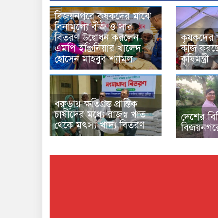
বিজয়নগরে কৃষকদের মাঝে
বিনামূল্যে বীজ ও সার
বিতরণ উদ্বোধন করলেন
কৃষকদের স
এমপি ইঞ্জিনিয়ার খালেদ
কাজ করছে 
হোসেন মাহবুব শ্যামল
কৃষিমন্ত্রী
বরুড়ায় ক্ষতিগ্রস্ত প্রান্তিক
চাষীদের মধ্যে রাজস্ব খাত
দেশের বিভিন
থেকে মৎস্য খাদ্য বিতরণ
বিজয়নগরে