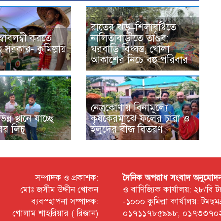
রাতের ঝড়–শিলাবৃষ্টিতে
্বাবলম্বী করতে
নালিতাবাড়ীতে তাণ্ডব:
সরকার- কুমিল্লায়
ঘরবাড়ি বিধ্বস্ত, খোলা
আকাশের নিচে বহু পরিবার
নেত্রকোণায় বিনামূল্যে
্ন স্থানে যাচ্ছে
কৃষকেরমাঝে ফলের চারা ও
র লিচু
হলুদের বীজ বিতরণ
সম্পাদক ও প্রকাশক:
দৈনিক অপরাধ সংবাদ অনুমোদন প্
মোঃ জসীম উদ্দীন খোকন
ও বাণিজ্যিক কার্যালয়: ২৮/বি
ব্যবস্হাপনা সম্পাদক:
-১০০০ কুমিল্লা কার্যালয়: টম
গোলাম শাহরিয়ার ( রিজান)
০১৭১১৭৮৫৯৯৮, ০১৭৩৩৭০২