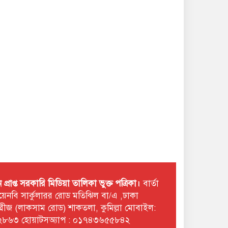
রাপ্ত সরকারি মিডিয়া তালিকা ভুক্ত পত্রিকা।
বার্তা
 টয়েনবি সার্কুলারর রোড মতিঝিল বা/এ ,ঢাকা
ছমব্রীজ (লাকসাম রোড) শাকতলা, কুমিল্লা মোবাইল:
৮৬৩ হোয়াটসঅ্যাপ : ০১৭৪৩৬৫৫৮৪২