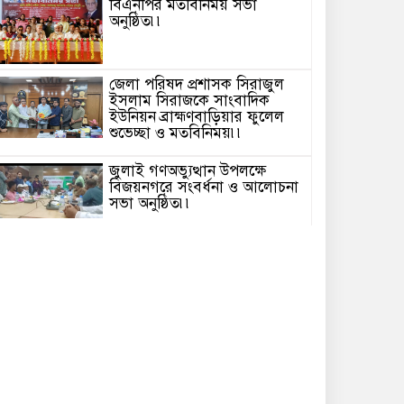
বিএনপির মতবিনিময় সভা
অনুষ্ঠিত৷৷
জেলা পরিষদ প্রশাসক সিরাজুল
ইসলাম সিরাজকে সাংবাদিক
ইউনিয়ন ব্রাহ্মণবাড়িয়ার ফুলেল
শুভেচ্ছা ও মতবিনিময়৷৷
জুলাই গণঅভ্যুত্থান উপলক্ষে
বিজয়নগরে সংবর্ধনা ও আলোচনা
সভা অনুষ্ঠিত৷৷
জুলাই গণঅভ্যুত্থান দিবস উপলক্ষে
পটুয়াখালীতে ইসলামী আন্দোলন
এর উদ্যোগে গণমিছিল৷৷
৫ আগস্ট জুলাই গণঅভ্যুত্থান
দিবস উপলক্ষে ব্রাহ্মণবাড়িয়ায়
পুষ্পস্তবক অর্পণ, সংবর্ধনা ও
আলোচনা সভা৷৷
পটুয়াখালীতে যথাযোগ্য মর্যাদায়