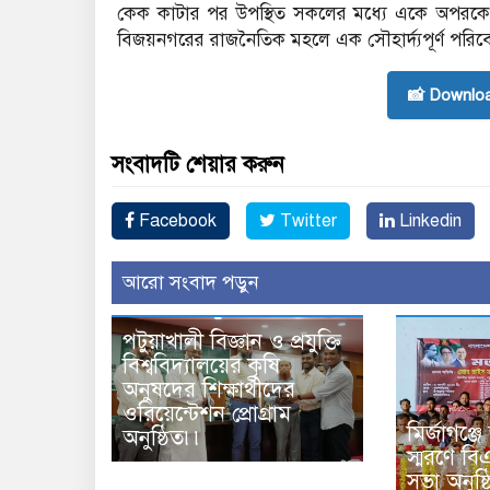
কেক কাটার পর উপস্থিত সকলের মধ্যে একে অপরক
বিজয়নগরের রাজনৈতিক মহলে এক সৌহার্দ্যপূর্ণ পরিবেশ
📸 Downlo
সংবাদটি শেয়ার করুন
Facebook
Twitter
Linkedin
আরো সংবাদ পড়ুন
পটুয়াখালী বিজ্ঞান ও প্রযুক্তি
বিশ্ববিদ্যালয়ের কৃষি
অনুষদের শিক্ষার্থীদের
ওরিয়েন্টেশন প্রোগ্রাম
মির্জাগঞ্জ
অনুষ্ঠিত৷৷
স্মরণে ব
সভা অনুষ্