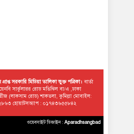
রাপ্ত সরকারি মিডিয়া তালিকা ভুক্ত পত্রিকা।
বার্তা
 টয়েনবি সার্কুলারর রোড মতিঝিল বা/এ ,ঢাকা
ছমব্রীজ (লাকসাম রোড) শাকতলা, কুমিল্লা মোবাইল:
৮৬৩ হোয়াটসঅ্যাপ : ০১৭৪৩৬৫৫৮৪২
ওয়েবসাইট ডিজাইন :
Aparadhsangbad