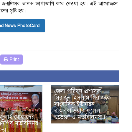
ে জন্মদিনের আনন্দ ভাগাভাগি করে নেওয়া হয়। এই আয়োজনে
ের সৃষ্টি হয়।
ad News PhotoCard
Print
জেলা পরিষদ প্রশাসক
সিরাজুল ইসলাম সিরাজকে
সাংবাদিক ইউনিয়ন
ব্রাহ্মণবাড়িয়ার ফুলেল
ে জুলাই যোদ্ধাদের
শুভেচ্ছা ও মতবিনিময়৷৷
িএনপির মতবিনিময়
ঠিত৷৷