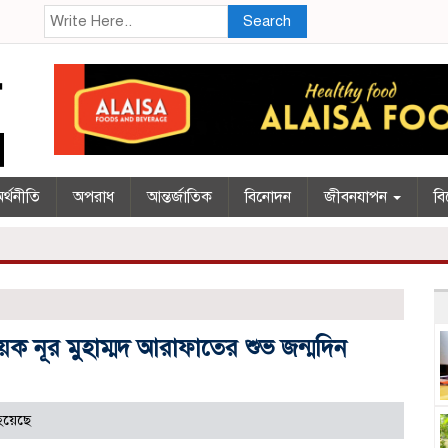
Search
র্থনীতি
অপরাধ
আন্তর্জাতিক
বিনোদন
জীবনযাপন
বি
য়ক নূর মুহাম্মদ আরাফাতের শুভ জন্মদিন
হয়েছে