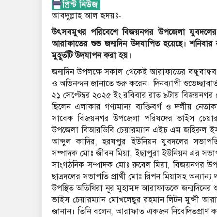
আবদুল্লাহ আল হৃদয়ঃ-
উৎসবমুখর পরিবেশে বিজয়নগর উপজেলা যুবদলের যু
আরাফাতের শুভ জন্মদিন উদযাপিত হয়েছে। শনিবার 
মুহূর্তটি উদযাপন করা হয়।
জন্মদিন উপলক্ষে সকাল থেকেই আরাফাতের বন্ধুবান্ধব
ও অভিনন্দন জানাতে শুরু করেন। দিনব্যাপী শুভেচ্ছাবার
২১ সেপ্টেম্বর ২০২৫ ইং রবিবার রাত ৯টায় বিজয়নগর প
ছিলেন এলাকার গণ্যমান্য ব্যক্তিবর্গ ও দলীয় নেতা
সাবেক বিজয়নগর উপজেলা পরিষদের ভাইস চেয়ারম্য
উপজেলা বিআরডিবি চেয়ারম্যান এইচ এম জহিরুল ইসল
আব্দুল কাদির, হরষপুর ইউনিয়ন যুবদলের সভাপতি
সম্পাদক মোঃ জীবন মিয়া, ইছাপুরা ইউনিয়ন এর স
সাংগঠনিক সম্পাদক মোঃ রুবেল মিয়া, বিজয়নগর উপজ
ছাত্রদলের সভাপতি প্রার্থী মোঃ রিপন মিয়াসহ অন্যান্য দ
উপস্থিত অতিথিরা নূর মুহাম্মদ আরাফাতকে জন্মদিনের শুভ
ভাইস চেয়ারম্যান মোখলেছুর রহমান লিটন মুন্সী আর
জানান। তিনি বলেন, আরাফাত একজন নিবেদিতপ্রাণ কর্