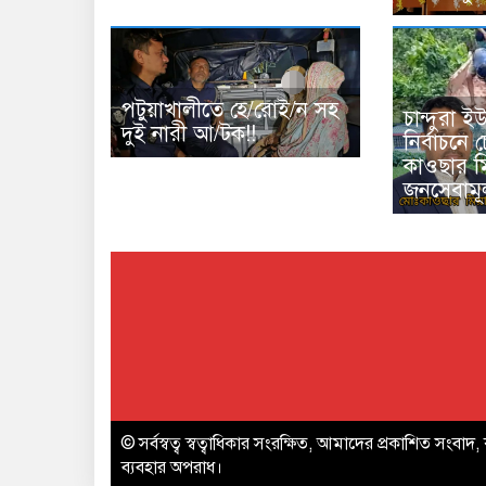
পটুয়াখালীতে হে/রোই/ন সহ
চান্দুরা 
দুই নারী আ/টক!!
নির্বাচনে চ
কাওছার ম
জনসেবামূ
© সর্বস্বত্ব স্বত্বাধিকার সংরক্ষিত, আমাদের প্রকাশিত সংবাদ, 
ব্যবহার অপরাধ।