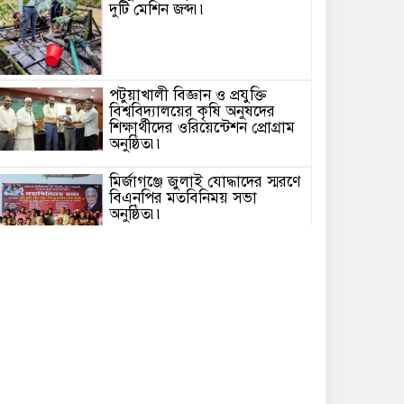
দুটি মেশিন জব্দ৷৷
পটুয়াখালী বিজ্ঞান ও প্রযুক্তি
বিশ্ববিদ্যালয়ের কৃষি অনুষদের
শিক্ষার্থীদের ওরিয়েন্টেশন প্রোগ্রাম
অনুষ্ঠিত৷৷
মির্জাগঞ্জে জুলাই যোদ্ধাদের স্মরণে
বিএনপির মতবিনিময় সভা
অনুষ্ঠিত৷৷
জেলা পরিষদ প্রশাসক সিরাজুল
ইসলাম সিরাজকে সাংবাদিক
ইউনিয়ন ব্রাহ্মণবাড়িয়ার ফুলেল
শুভেচ্ছা ও মতবিনিময়৷৷
জুলাই গণঅভ্যুত্থান উপলক্ষে
বিজয়নগরে সংবর্ধনা ও আলোচনা
সভা অনুষ্ঠিত৷৷