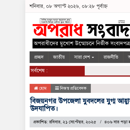
শনিবার, ০৮ অগাস্ট ২০২৬, ০৮:২৮ পূর্বাহ্ন
প্রচ্ছদ
জাতীয়
সারা দেশ
রাজনীতি
অ
সর্বশেষ :
হোম
নিজস্ব প্রতিবেদক
বিজয়নগর উপজেলা যুবদলের যুগ্ম আহ্বা
উদযাপিত।
প্রকাশিত: রবিবার, ২১ সেপ্টেম্বর, ২০২৫
৪০৬ বার পড়া 