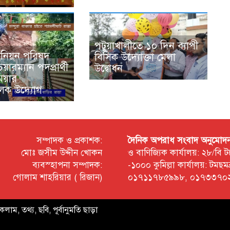
পটুয়াখালীতে ১০ দিন ব্যাপী
ইউনিয়ন পরিষদ
বিসিক উদ্যোক্তা মেলা
েয়ারম্যান পদপ্রার্থী
উদ্বোধন
িয়ার
লক উদ্যোগ
সম্পাদক ও প্রকাশক:
দৈনিক অপরাধ সংবাদ অনুমোদন প্
মোঃ জসীম উদ্দীন খোকন
ও বাণিজ্যিক কার্যালয়: ২৮/বি
ব্যবস্হাপনা সম্পাদক:
-১০০০ কুমিল্লা কার্যালয়: টম
গোলাম শাহরিয়ার ( রিজান)
০১৭১১৭৮৫৯৯৮, ০১৭৩৩৭০২
কলাম, তথ্য, ছবি, পূর্বানুমতি ছাড়া