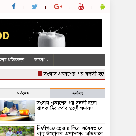
শেষ প্রতিবেদন
আরো
সংবাদ প্রকাশের পর বদলী হলো ঝালকাঠির পৌর 
সর্বশেষ
জনপ্রিয়
সংবাদ প্রকাশের পর বদলী হলো
ঝালকাঠির পৌর তহশীলদার!!
মির্জাগঞ্জে ড্রেজার দিয়ে অবৈধভাবে
বালু উত্তোলন, প্রশাসনের অভিযানে