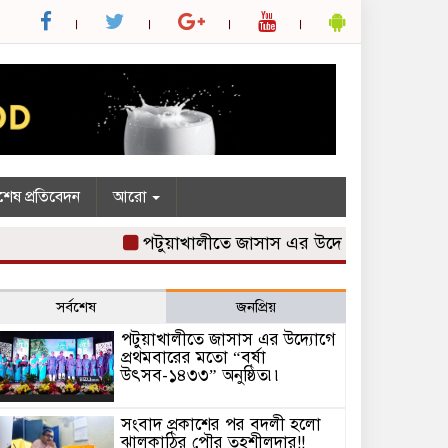
শেষ প্রতিবেদন
আরো
পটুয়াখালীতে জাসাস এর উদ্যোগে প্রথমবারের মত
সর্বশেষ
জনপ্রিয়
পটুয়াখালীতে জাসাস এর উদ্যোগে
প্রথমবারের মতো “বর্ষা
উৎসব-১৪৩৩” অনুষ্ঠিত৷৷
সংবাদ প্রকাশের পর বদলী হলো
ঝালকাঠির পৌর তহশীলদার!!