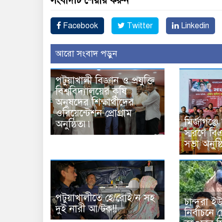
সংবাদটি শেয়ার করুন
Facebook
Twitter
Linkedin
আরো সংবাদ পড়ুন
পটুয়াখালী বিজ্ঞান ও প্রযুক্তি
বিশ্ববিদ্যালয়ের কৃষি
অনুষদের শিক্ষার্থীদের
ওরিয়েন্টেশন প্রোগ্রাম
মির্জাগঞ্জ
অনুষ্ঠিত৷৷
স্মরণে ব
সভা অনুষ্
পটুয়াখালীতে হে/রোই/ন সহ
চান্দুরা 
দুই নারী আ/টক!!
নির্বাচনে চ