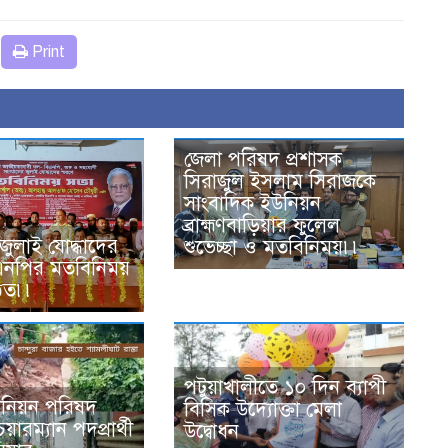
Print
জেলা পরিষদ প্রশাসক
সিরাজুল ইসলাম সিরাজকে
সাংবাদিক ইউনিয়ন
ব্রাহ্মণবাড়িয়ার ফুলেল
ে জুলাই যোদ্ধাদের
শুভেচ্ছা ও মতবিনিময়৷৷
িএনপির মতবিনিময়
ঠিত৷৷
পটুয়াখালীতে ১০ দিন ব্যাপী
ইউনিয়ন পরিষদ
বিসিক উদ্যোক্তা মেলা
েয়ারম্যান পদপ্রার্থী
উদ্বোধন