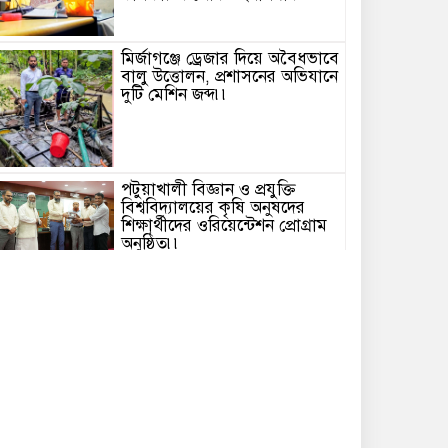
মির্জাগঞ্জে ড্রেজার দিয়ে অবৈধভাবে
বালু উত্তোলন, প্রশাসনের অভিযানে
দুটি মেশিন জব্দ৷৷
পটুয়াখালী বিজ্ঞান ও প্রযুক্তি
বিশ্ববিদ্যালয়ের কৃষি অনুষদের
শিক্ষার্থীদের ওরিয়েন্টেশন প্রোগ্রাম
অনুষ্ঠিত৷৷
মির্জাগঞ্জে জুলাই যোদ্ধাদের স্মরণে
বিএনপির মতবিনিময় সভা
অনুষ্ঠিত৷৷
জেলা পরিষদ প্রশাসক সিরাজুল
ইসলাম সিরাজকে সাংবাদিক
ইউনিয়ন ব্রাহ্মণবাড়িয়ার ফুলেল
শুভেচ্ছা ও মতবিনিময়৷৷