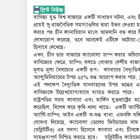
বাণিজ্য যুদ্ধ বিশ্ব বাজারে একটি সাধারণ ঘটনা, এবং চী
প্রায়ই ভূ-রাজনৈতিক সমস্যাগুলির দ্বারা ইন্ধন দেওয়া
করার পর চীন কানাডিয়ান মাংস আমদানি বন্ধ করে দ
দোষারোপ করেছে, তবে অনেকেই এটিকে অটোয়া-বেইজ
হিসাবে দেখেছে।
এখন, চীন তার বাজারে ক্যানোলা ডাম্প করার অভিয
বাণিজ্যের ক্ষেত্রে, ডাম্পিং বলতে বোঝায় দেশীয় ব
মূলত মূল্য বৈষম্যের একটি রূপ। কানাডার বৈদ্যু
অ্যালুমিনিয়ামের উপর ২৫% শুল্ক আরোপ করার পরে, 
এই পদক্ষেপ বৈদ্যুতিক যানবাহনের উপর শুল্কের একটি 
বাণিজ্যকে উল্লেখযোগ্যভাবে ব্যাহত করতে পারে।
রাষ্ট্রপতির সময় কানাডা এবং মার্কিন যুক্তরাষ্ট্রের
করেছিল, বিশেষ করে কৃষি-খাদ্য খাতে। একটি অ্যান্টি
অ্যান্টি-ডাম্পিং আইন একটি অ-শুল্ক বাধা, এমনকি যদি
ঘোষণা দিয়েছে, ক্যানোলা তেলের ফিউচারের দাম ইত
(ডব্লিউটিও) এর সদস্য হিসেবে কানাডা এবং চীনকে অ
সামঞ্জস্যপূর্ণ নিশ্চিত করতে হবে। ডব্লিউটিও কাঠাম