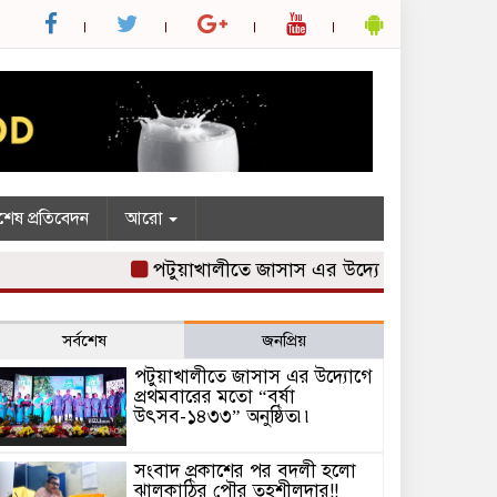
শেষ প্রতিবেদন
আরো
পটুয়াখালীতে জাসাস এর উদ্যোগে প্রথমবারের মতো 
সর্বশেষ
জনপ্রিয়
পটুয়াখালীতে জাসাস এর উদ্যোগে
প্রথমবারের মতো “বর্ষা
উৎসব-১৪৩৩” অনুষ্ঠিত৷৷
সংবাদ প্রকাশের পর বদলী হলো
ঝালকাঠির পৌর তহশীলদার!!