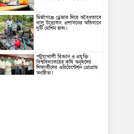
মির্জাগঞ্জে ড্রেজার দিয়ে অবৈধভাবে
বালু উত্তোলন, প্রশাসনের অভিযানে
দুটি মেশিন জব্দ৷৷
পটুয়াখালী বিজ্ঞান ও প্রযুক্তি
বিশ্ববিদ্যালয়ের কৃষি অনুষদের
শিক্ষার্থীদের ওরিয়েন্টেশন প্রোগ্রাম
অনুষ্ঠিত৷৷
মির্জাগঞ্জে জুলাই যোদ্ধাদের স্মরণে
বিএনপির মতবিনিময় সভা
অনুষ্ঠিত৷৷
জেলা পরিষদ প্রশাসক সিরাজুল
ইসলাম সিরাজকে সাংবাদিক
ইউনিয়ন ব্রাহ্মণবাড়িয়ার ফুলেল
শুভেচ্ছা ও মতবিনিময়৷৷