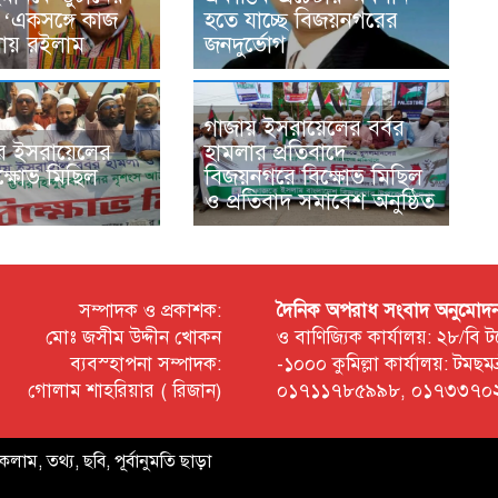
রী: ‘একসঙ্গে কাজ
হতে যাচ্ছে বিজয়নগরের
য় রইলাম
জনদুর্ভোগ
গাজায় ইসরায়েলের বর্বর
ে ইসরায়েলের
হামলার প্রতিবাদে
িক্ষোভ মিছিল
বিজয়নগরে বিক্ষোভ মিছিল
ও প্রতিবাদ সমাবেশ অনুষ্ঠিত
সম্পাদক ও প্রকাশক:
দৈনিক অপরাধ সংবাদ অনুমোদন প্
মোঃ জসীম উদ্দীন খোকন
ও বাণিজ্যিক কার্যালয়: ২৮/বি
ব্যবস্হাপনা সম্পাদক:
-১০০০ কুমিল্লা কার্যালয়: টম
গোলাম শাহরিয়ার ( রিজান)
০১৭১১৭৮৫৯৯৮, ০১৭৩৩৭০২
কলাম, তথ্য, ছবি, পূর্বানুমতি ছাড়া