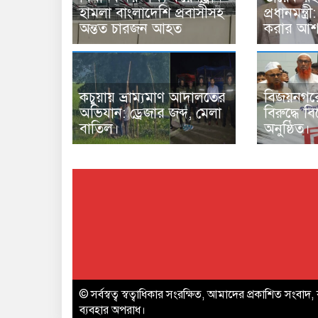
হামলা বাংলাদেশি প্রবাসীসহ
প্রধানমন্ত্
অন্তত চারজন আহত
করার আশা
কচুয়ায় ভ্রাম্যমাণ আদালতের
বিজয়নগর
অভিযান: ড্রেজার জব্দ, মেলা
বিরুদ্ধে ব
বাতিল।
অনুষ্ঠিত।
© সর্বস্বত্ব স্বত্বাধিকার সংরক্ষিত, আমাদের প্রকাশিত সংবাদ, 
ব্যবহার অপরাধ।