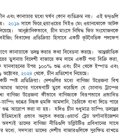
ন এবং কানাডার মধ্যে ঘর্ষণ কোন ব্যতিক্রম নয়। এই দ্বন্দ্বগুলি
 হয়।
২০১৯
সালে ফিরে,হুয়াওয়ের সিইও মেং ওয়ানঝোকে আটক
িয়েছে। আনুষ্ঠানিকভাবে, চীন মাংসে নিষিদ্ধ ফিড সংযোজনকে
িং বিবাদের প্রতিক্রিয়া হিসাবে একটি কূটনৈতিক পদক্ষেপ
োগে কানাডাকে তদন্ত করার কথা বিবেচনা করছে। আন্তর্জাতিক
াজারের তুলনায় বিদেশী বাজারে কম দামে একটি পণ্য বিক্রি করা,
তিক যানবাহনের উপর ১০০% শুল্ক এবং চীন থেকে ইস্পাত এবং
১ অক্টোবর,
২০২৪
থেকে, চীন প্রতিশোধ নিয়েছে।
স্পষ্ট প্রতিক্রিয়া। দেশগুলির মধ্যে বাণিজ্য উত্তেজনা বিশ্ব
 আমার আগের গবেষণাটি তুলে ধরেছিল যে ডোনাল্ড ট্রাম্পের
 মধ্যে বাণিজ্য উত্তেজনা কীভাবে বাণিজ্যকে বিরূপভাবে প্রভাবিত
-ডাম্পিং শুল্কের নিছক হুমকি আমদানি, তৈরিকে বাধা দিতে পারে
 শুল্ক আরোপ করা না হয়। যদিও চীন শুধুমাত্র ডাম্পিং তদন্তের
িমধ্যেই প্রভাব অনুভব করছে।ওয়ার্ল্ড ট্রেড অর্গানাইজেশন
বশ্যই তাদের বাণিজ্য নীতিগুলি ডব্লিউটিও প্রবিধানের সাথে
োর মধ্যে, সদস্যরা তাদের দেশীয় বাজারগুলিকে সুরক্ষিত রাখতে