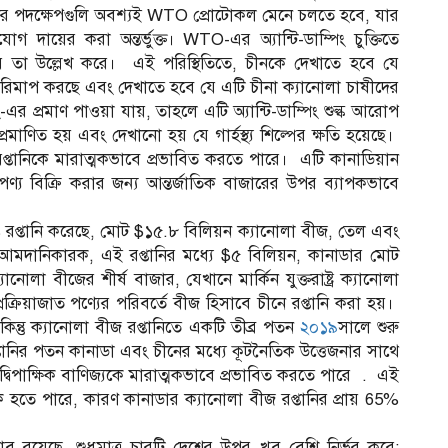
র পদক্ষেপগুলি অবশ্যই WTO প্রোটোকল মেনে চলতে হবে, যার
িযোগ দায়ের করা অন্তর্ভুক্ত। WTO-এর অ্যান্টি-ডাম্পিং চুক্তিতে
পারে তা উল্লেখ করে। এই পরিস্থিতিতে, চীনকে দেখাতে হবে যে
ণ পরিমাপ করছে এবং দেখাতে হবে যে এটি চীনা ক্যানোলা চাষীদের
-এর প্রমাণ পাওয়া যায়, তাহলে এটি অ্যান্টি-ডাম্পিং শুল্ক আরোপ
মাণিত হয় এবং দেখানো হয় যে গার্হস্থ্য শিল্পের ক্ষতি হয়েছে।
রপ্তানিকে মারাত্মকভাবে প্রভাবিত করতে পারে। এটি কানাডিয়ান
ণ্য বিক্রি করার জন্য আন্তর্জাতিক বাজারের উপর ব্যাপকভাবে
প্তানি করেছে, মোট $১৫.৮ বিলিয়ন ক্যানোলা বীজ, তেল এবং
হত্তম আমদানিকারক, এই রপ্তানির মধ্যে $৫ বিলিয়ন, কানাডার মোট
যানোলা বীজের শীর্ষ বাজার, যেখানে মার্কিন যুক্তরাষ্ট্র ক্যানোলা
ক্রিয়াজাত পণ্যের পরিবর্তে বীজ হিসাবে চীনে রপ্তানি করা হয়।
ল, কিন্তু ক্যানোলা বীজ রপ্তানিতে একটি তীব্র পতন
২০১৯
সালে শুরু
প্তানির পতন কানাডা এবং চীনের মধ্যে কূটনৈতিক উত্তেজনার সাথে
দ্বিপাক্ষিক বাণিজ্যকে মারাত্মকভাবে প্রভাবিত করতে পারে . এই
্মক হতে পারে, কারণ কানাডার ক্যানোলা বীজ রপ্তানির প্রায় 65%
অভাব রয়েছে, শুধুমাত্র চারটি দেশের উপর খুব বেশি নির্ভর করে: