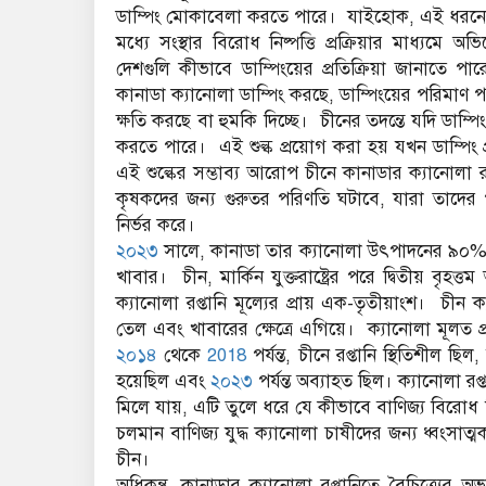
ডাম্পিং মোকাবেলা করতে পারে। যাইহোক, এই ধরনে
মধ্যে সংস্থার বিরোধ নিষ্পত্তি প্রক্রিয়ার মাধ্যমে অভ
দেশগুলি কীভাবে ডাম্পিংয়ের প্রতিক্রিয়া জানাতে 
কানাডা ক্যানোলা ডাম্পিং করছে, ডাম্পিংয়ের পরিমা
ক্ষতি করছে বা হুমকি দিচ্ছে। চীনের তদন্তে যদি ডাম্পিং
করতে পারে। এই শুল্ক প্রয়োগ করা হয় যখন ডাম্পিং প্র
এই শুল্কের সম্ভাব্য আরোপ চীনে কানাডার ক্যানোলা 
কৃষকদের জন্য গুরুতর পরিণতি ঘটাবে, যারা তাদের প
নির্ভর করে।
২০২৩
সালে, কানাডা তার ক্যানোলা উৎপাদনের ৯০% র
খাবার। চীন, মার্কিন যুক্তরাষ্ট্রের পরে দ্বিতীয় বৃ
ক্যানোলা রপ্তানি মূল্যের প্রায় এক-তৃতীয়াংশ। চীন ক্
তেল এবং খাবারের ক্ষেত্রে এগিয়ে। ক্যানোলা মূলত প্র
২০১৪
থেকে
2018
পর্যন্ত, চীনে রপ্তানি স্থিতিশীল ছি
হয়েছিল এবং
২০২৩
পর্যন্ত অব্যাহত ছিল। ক্যানোলা র
মিলে যায়, এটি তুলে ধরে যে কীভাবে বাণিজ্য বিরোধ 
চলমান বাণিজ্য যুদ্ধ ক্যানোলা চাষীদের জন্য ধ্বংসাত
চীন।
অধিকন্তু, কানাডার ক্যানোলা রপ্তানিতে বৈচিত্র্যের 