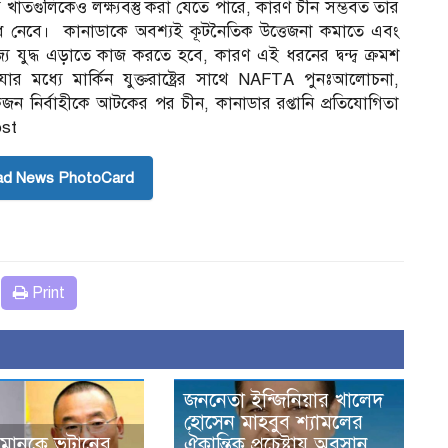
 খাতগুলিকেও লক্ষ্যবস্তু করা যেতে পারে, কারণ চীন সম্ভবত তার
িশোধ নেবে। কানাডাকে অবশ্যই কূটনৈতিক উত্তেজনা কমাতে এবং
জ্য যুদ্ধ এড়াতে কাজ করতে হবে, কারণ এই ধরনের দ্বন্দ্ব ক্রমশ
ার মধ্যে মার্কিন যুক্তরাষ্ট্রের সাথে NAFTA পুনঃআলোচনা,
ন নির্বাহীকে আটকের পর চীন, কানাডার রপ্তানি প্রতিযোগিতা
ost
ad News PhotoCard
Print
জননেতা ইন্জিনিয়ার খালেদ
হোসেন মাহবুব শ্যামলের
মানকে ভুটা‌নের
ঐকান্তিক প্রচেষ্টায় অবসান