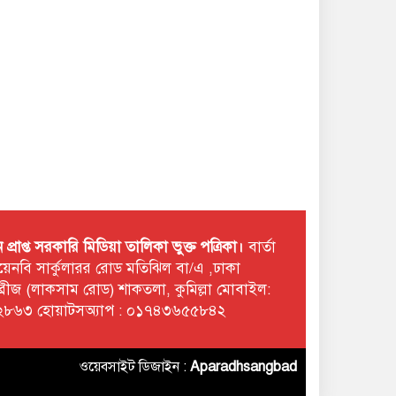
রাপ্ত সরকারি মিডিয়া তালিকা ভুক্ত পত্রিকা।
বার্তা
 টয়েনবি সার্কুলারর রোড মতিঝিল বা/এ ,ঢাকা
ছমব্রীজ (লাকসাম রোড) শাকতলা, কুমিল্লা মোবাইল:
৮৬৩ হোয়াটসঅ্যাপ : ০১৭৪৩৬৫৫৮৪২
ওয়েবসাইট ডিজাইন :
Aparadhsangbad