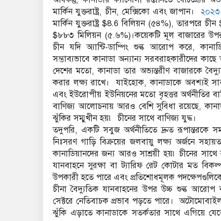
মার্কিন যুক্তরাষ্ট্র, চীন, মেক্সিকো এবং জাপান।
২০২৩
মার্কিন যুক্তরাষ্ট্র $8.6 বিলিয়ন (৫৪%), তারপরে 
$৮৮৩ মিলিয়ন (৫.৬%)।কয়েকটি মূল বাজারের উপর কা
চীন যদি অ্যান্টি-ডাম্পিং শুল্ক আরোপ করে, কানাডি
সম্ভাব্যভাবে কানাডা অন্যান্য সরবরাহকারীদের কাছে
দেশের মতো, কানাডা তার অভ্যন্তরীণ বাজারকে বৈদ্
করার লক্ষ্য রাখে। যাইহোক, কানাডাকে অবশ্যই সাবধা
এবং ইউরোপীয় ইউনিয়নের মতো বৃহত্তর অর্থনীতির বাণিজ
বাণিজ্য আলোচনায় আরও বেশি সুবিধা রয়েছে, কানাড
ঝুঁকির সম্মুখীন হয়৷ চীনের সাথে বাণিজ্য যুদ্ধ।
তদুপরি, একটি সবুজ অর্থনীতিতে দ্রুত রূপান্তরকে
নিঃসরণ গাড়ি বিক্রয়ের জলবায়ু লক্ষ্য অর্জনে সহায়তা
কানাডিয়ানদের জন্য আরও সাশ্রয়ী হয়৷ চীনের সাথে ব
যানবাহনে সুরক্ষা বা ট্যারিফ রেট কোটার মত বিকল্
উপকারী হতে পারে এবং প্রতিশোধমূলক পদক্ষেপগুলিকে 
চীনা বৈদ্যুতিক যানবাহনের উপর উচ্চ শুল্ক আরোপ ক
সেক্টরে নেতিবাচক প্রভাব পড়তে পারে। অটোমোবাইল শ
ঝুঁকি এড়াতে কানাডাকে সতর্কতার সাথে এগিয়ে য