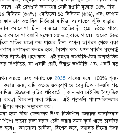
সালে, এই দেশগুলি কানাডার মোট রপ্তানি মূল্যের 98% ছিল।
চীন $৫ বিলিয়ন (৩২%), মেক্সিকো $১ বিলিয়ন (৬%), এবং জাপান
নাডার অত্যধিক নির্ভরতা বাণিজ্য ব্যাঘাতের ঝুঁকি বাড়ায়।
য়ান ক্যানোলা চীনা বাজারে অপ্রতিদ্বন্দ্বী হয়ে উঠতে পারে,
 তার ক্যানোলা রপ্তানি মূল্যের 30% হারাতে পারে। অনেক উন্নত
যুতিক গাড়ির মতো কম দামের চীনা পণ্যের আগমন থেকে রক্ষা
নে চলাফেরা করতে হবে, বিশেষ করে যখন মার্কিন যুক্তরাষ্ট্র
্য নীতিগুলি গ্রহণ করে৷ এই বৃহত্তর অর্থনীতিগুলির আন্তর্জাতিক
ার বিপরীতে, যা একটি ছোট, উন্মুক্ত অর্থনীতি এবং একটি বড়
 সমর্থন করতে এবং কানাডাকে
2035
সালের মধ্যে 100% শূন্য-
 করার জন্য, এটি অত্যন্ত গুরুত্বপূর্ণ যে বৈদ্যুতিক যানগুলি গড়
াণিজ্য উত্তেজনা বৃদ্ধির পরিবর্তে , কানাডার চাইনিজ বৈদ্যুতিক
প ব্যবস্থা বিবেচনা করা উচিত। এই পন্থাগুলি পারস্পরিকভাবে
ট্রিগার করার সম্ভাবনা কম।
রা হলে চীনা ক্রেতাদের উপর নির্ভরশীল অন্যান্য কানাডিয়ান
িল্পে তাদের রক্ষা করার চেষ্টা করার সময় কৃষি খাতে চাকরির
েতে হবে। ক্যানোলা চাষীরা, বিশেষ করে, সম্ভবত চীনের উপর