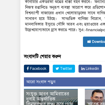
কানাডার একতরফা শুল্কের ধাক্কা বহন করবে। অন্যান্য
নিজস্ব রপ্তানিতে অনুরূপ ব্যবস্থা আরোপ করে প্রত
বিশ্বব্যাপী বাজারের প্রধান খেলোয়াড়দের সাথে বাণি
সাধারণ হয়ে উঠছে। সাম্প্রতিক বাণিজ্য বিরোধ, য
মানবাধিকার ইস্যুতে সৌদি আরব এবং হুয়াওয়ের একজ
উল্লেখযোগ্যভাবে হ্রাস করতে পারে। সুএ:-financialp
📸 Downlo
সংবাদটি শেয়ার করুন
Facebook
Twitter
Linkedin
আরো সংবাদ পড়ুন
সংযুক্ত আরব আমিরাতের
দুবাই আন্তর্জাতিক
বিমানবন্দর লক্ষ্য করে ড্রোন
তারেক রহ