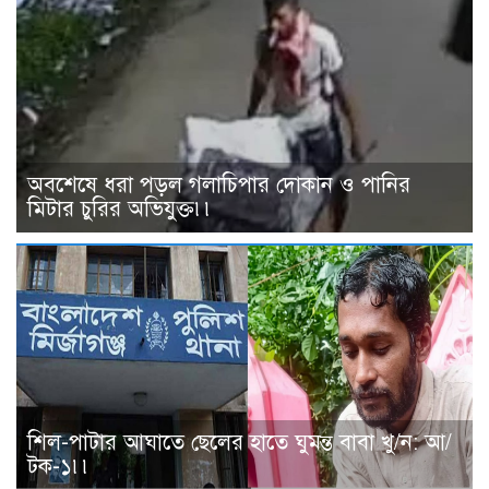
অবশেষে ধরা পড়ল গলাচিপার দোকান ও পানির
মিটার চুরির অভিযুক্ত৷৷
শিল-পাটার আঘাতে ছেলের হাতে ঘুমন্ত বাবা খু/ন: আ/
টক-১৷৷