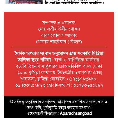
বিএনপির মতবিনিময় সভা অনুষ্ঠিত৷৷
সম্পাদক ও প্রকাশক:
মোঃ জসীম উদ্দীন খোকন
জেলা পরিষদ প্রশাসক সিরাজুল ইসলাম
ব্যবস্হাপনা সম্পাদক:
সিরাজকে সাংবাদিক ইউনিয়ন
ব্রাহ্মণবাড়িয়ার ফুলেল শুভেচ্ছা ও
গোলাম শাহরিয়ার ( রিজান)
মতবিনিময়৷৷
দৈনিক অপরাধ সংবাদ অনুমোদন প্রাপ্ত সরকারি মিডিয়া
জুলাই গণঅভ্যুত্থান উপলক্ষে বিজয়নগরে
তালিকা ভুক্ত পত্রিকা।
বার্তা ও বাণিজ্যিক কার্যালয়:
সংবর্ধনা ও আলোচনা সভা অনুষ্ঠিত৷৷
২৮/বি টয়েনবি সার্কুলারর রোড মতিঝিল বা/এ ,ঢাকা
-১০০০ কুমিল্লা কার্যালয়: টমছমব্রীজ (লাকসাম রোড)
জুলাই গণঅভ্যুত্থান দিবস উপলক্ষে
শাকতলা, কুমিল্লা মোবাইল: ০১৭১১৭৮৫৯৯৮,
পটুয়াখালীতে ইসলামী আন্দোলন এর
০১৭৩৩৭০২৮৬৩ হোয়াটসঅ্যাপ : ০১৭৪৩৬৫৫৮৪২
উদ্যোগে গণমিছিল৷৷
© সর্বস্বত্ব স্বত্বাধিকার সংরক্ষিত, আমাদের প্রকাশিত সংবাদ, কলাম,
৫ আগস্ট জুলাই গণঅভ্যুত্থান দিবস
তথ্য, ছবি, পূর্বানুমতি ছাড়া ব্যবহার অপরাধ।
উপলক্ষে ব্রাহ্মণবাড়িয়ায় পুষ্পস্তবক অর্পণ,
সংবর্ধনা ও আলোচনা সভা৷৷
ওয়েবসাইট ডিজাইন :
Aparadhsangbad