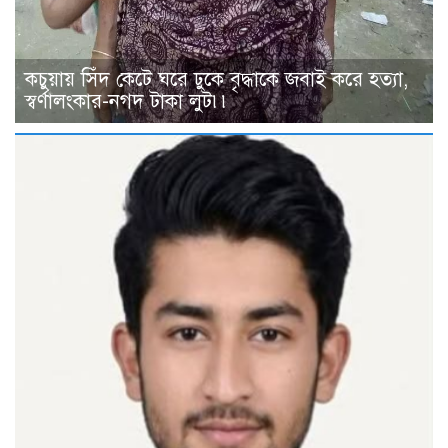
কচুয়ায় সিঁদ কেটে ঘরে ঢুকে বৃদ্ধাকে জবাই করে হত্যা,
স্বর্ণালংকার-নগদ টাকা লুট৷৷