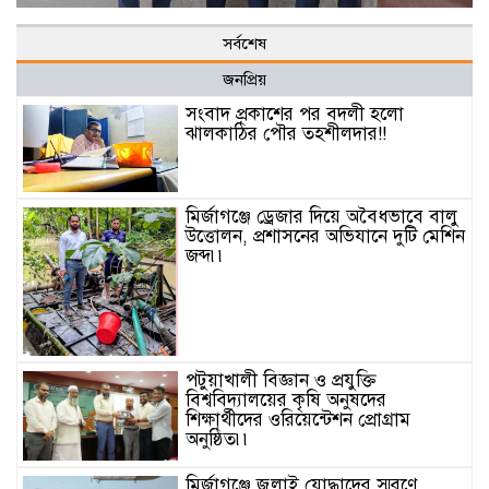
সর্বশেষ
জনপ্রিয়
সংবাদ প্রকাশের পর বদলী হলো
ঝালকাঠির পৌর তহশীলদার!!
মির্জাগঞ্জে ড্রেজার দিয়ে অবৈধভাবে বালু
উত্তোলন, প্রশাসনের অভিযানে দুটি মেশিন
জব্দ৷৷
পটুয়াখালী বিজ্ঞান ও প্রযুক্তি
বিশ্ববিদ্যালয়ের কৃষি অনুষদের
শিক্ষার্থীদের ওরিয়েন্টেশন প্রোগ্রাম
অনুষ্ঠিত৷৷
মির্জাগঞ্জে জুলাই যোদ্ধাদের স্মরণে