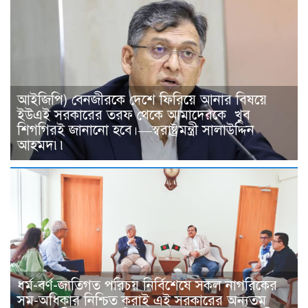
আইজিপি) বেনজীরকে দেশে ফিরিয়ে আনার বিষয়ে
ইউএই সরকারের তরফ থেকে আমাদেরকে খুব
শিগগিরই জানানো হবে।—স্বরাষ্ট্রমন্ত্রী সালাউদ্দিন
আহমদ৷৷
ধর্ম-বর্ণ-জাতিগত পরিচয় নির্বিশেষে সকল নাগরিকের
সম-অধিকার নিশ্চিত করাই এই সরকারের অন্যতম