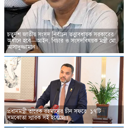
চতুর্দশ জাতীয় সংসদ নির্বাচন তত্ত্বাবধায়ক সরকারের
অধীনে হবে—আইন, বিচার ও সংসদবিষয়ক মন্ত্রী মো.
আসাদুজ্জামান।
প্রধানমন্ত্রী তারেক রহমানের চীন সফরে ১৭টি
সমঝোতা স্মারক সই হয়েছে৷৷