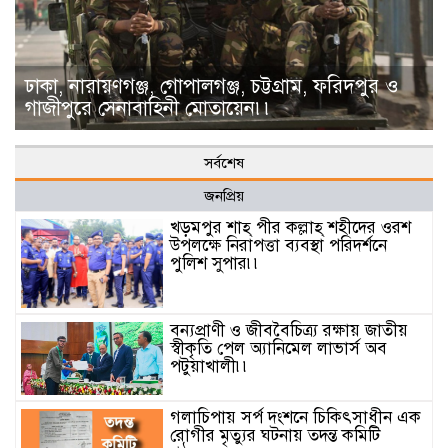
ঢাকা, নারায়ণগঞ্জ, গোপালগঞ্জ, চট্টগ্রাম, ফরিদপুর ও
গাজীপুরে সেনাবাহিনী মোতায়েন৷৷
সর্বশেষ
জনপ্রিয়
খড়মপুর শাহ্ পীর কল্লাহ্ শহীদের ওরশ
উপলক্ষে নিরাপত্তা ব্যবস্থা পরিদর্শনে
পুলিশ সুপার৷৷
বন্যপ্রাণী ও জীববৈচিত্র্য রক্ষায় জাতীয়
স্বীকৃতি পেল অ্যানিমেল লাভার্স অব
পটুয়াখালী৷৷
গলাচিপায় সর্প দংশনে চিকিৎসাধীন এক
রোগীর মৃত্যুর ঘটনায় তদন্ত কমিটি