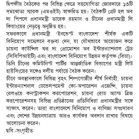
দ্বিপক্ষীয় বৈঠকের পর বিভিন্ন ক্ষেত্রে সহযোগিতা জোরদারে ১৩টি
সমঝোতা স্মারক (এমওইউ) স্বাক্ষরিত হয়। বৈঠকটি গ্রেট হল অব
দ্য পিপলে প্রধানমন্ত্রী তারেক রহমান ও চীনের প্রধানমন্ত্রী লি
কিয়াংয়ের নেতৃত্বে অনুষ্ঠিত হয়।
সফরকালে প্রধানমন্ত্রী ‘ইনভেস্ট বাংলাদেশ’ শীর্ষক একটি
বিনিয়োগ সম্মেলনে বক্তব্য দেন, যা যৌথভাবে আয়োজন করে
চায়না কাউন্সিল ফর দ্য প্রোমোশন অব ইন্টারন্যাশনাল ট্রেড
(সিসিপিআইটি) এবং বাংলাদেশ বিনিয়োগ উন্নয়ন কর্তৃপক্ষ (বিডা)।
তিনি চীনের কমিউনিস্ট পার্টির আন্তর্জাতিক বিভাগের মন্ত্রী লিউ
হাইসিংয়ের সঙ্গেও দলীয় পর্যায়ে বৈঠক করেন।
চীনে অবস্থানকালে বিভিন্ন বৃহৎ শিল্পগোষ্ঠীর শীর্ষ নির্বাহী, চায়না
ইন্টারন্যাশনাল ডেভেলপমেন্ট কো-অপারেশন এজেন্সি, চায়না
রেলওয়ে কনস্ট্রাকশন করপোরেশন, চায়না রোড অ্যান্ড ব্রিজ
করপোরেশনসহ বিভিন্ন প্রতিষ্ঠানের প্রতিনিধিরা প্রধানমন্ত্রীর সঙ্গে
সাক্ষাৎ করেন। তারা বাংলাদেশে বিনিয়োগ ও বাণিজ্য সম্প্রসারণ
এবং দেশের উন্নয়নযাত্রায় আরও কার্যকর অবদান রাখার বিষয়ে
আলোচনা করেন।
ছবি:-সংগৃহীত