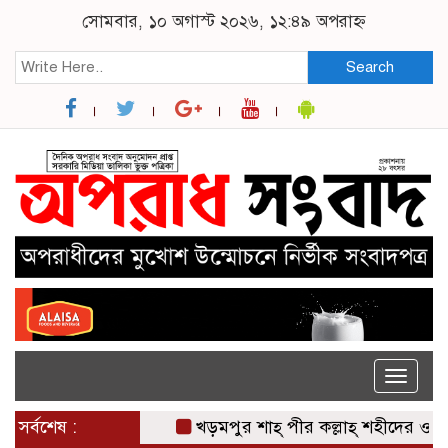
সোমবার, ১০ অগাস্ট ২০২৬, ১২:৪৯ অপরাহ্ন
Search
Toggle
naviga
সর্বশেষ :
খড়মপুর শাহ্ পীর কল্লাহ্ শহীদের ওরশ উপলক্