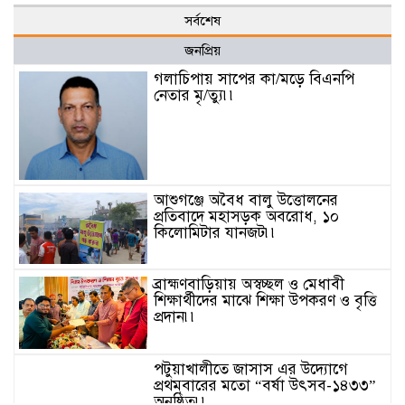
সর্বশেষ
জনপ্রিয়
গলাচিপায় সাপের কা/মড়ে বিএনপি
নেতার মৃ/ত্যু৷৷
আশুগঞ্জে অবৈধ বালু উত্তোলনের
প্রতিবাদে মহাসড়ক অবরোধ, ১০
কিলোমিটার যানজট৷৷
ব্রাহ্মণবাড়িয়ায় অস্বচ্ছল ও মেধাবী
শিক্ষার্থীদের মাঝে শিক্ষা উপকরণ ও বৃত্তি
প্রদান৷৷
পটুয়াখালীতে জাসাস এর উদ্যোগে
প্রথমবারের মতো “বর্ষা উৎসব-১৪৩৩”
অনুষ্ঠিত৷৷