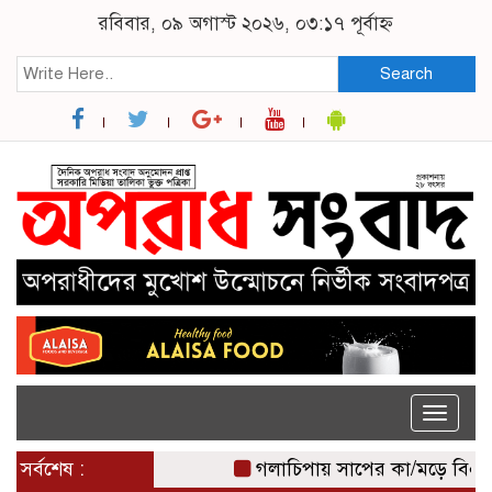
রবিবার, ০৯ অগাস্ট ২০২৬, ০৩:১৭ পূর্বাহ্ন
Search
Toggle
naviga
সর্বশেষ :
গলাচিপায় সাপের কা/মড়ে বিএনপি 