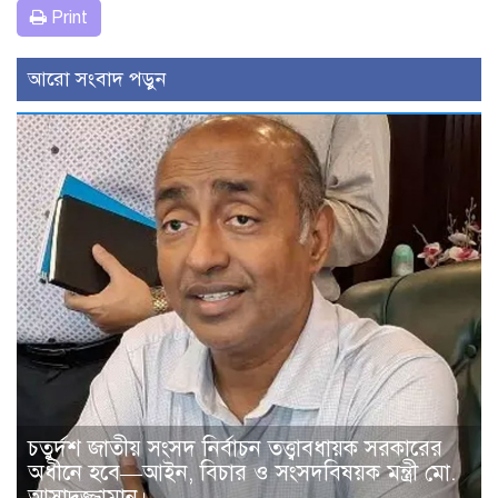
Print
আরো সংবাদ পড়ুন
চতুর্দশ জাতীয় সংসদ নির্বাচন তত্ত্বাবধায়ক সরকারের
অধীনে হবে—আইন, বিচার ও সংসদবিষয়ক মন্ত্রী মো.
আসাদুজ্জামান।