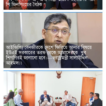
শি জিনপিংয়ের বৈঠক ”
আইজিপি) বেনজীরকে দেশে ফিরিয়ে আনার বিষয়ে
ইউএই সরকারের তরফ থেকে আমাদেরকে খুব
শিগগিরই জানানো হবে।—স্বরাষ্ট্রমন্ত্রী সালাউদ্দিন
আহমদ৷৷