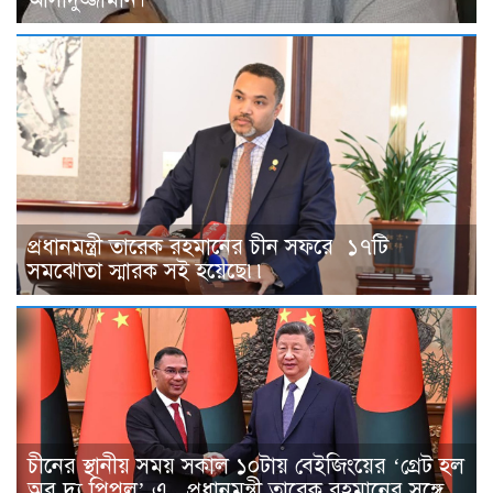
প্রধানমন্ত্রী তারেক রহমানের চীন সফরে ১৭টি
সমঝোতা স্মারক সই হয়েছে৷৷
চীনের স্থানীয় সময় সকাল ১০টায় বেইজিংয়ের ‘গ্রেট হল
অব দ্য পিপল’ এ প্রধানমন্ত্রী তারেক রহমানের সঙ্গে