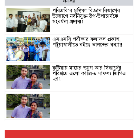
জনপ্রিয়
পবিপ্রবি’র মৃত্তিকা বিজ্ঞান বিভাগের
উদ্যোগে নবনিযুক্ত উপ-উপাচার্যকে
সংবর্ধনা প্রদান৷৷
এসএসসি পরীক্ষার ফলাফল প্রকাশ,
পটুয়াখালীতে বইছে আনন্দের বন্যা!!
কুষ্টিয়ায় মায়ের ত্যাগ আর সিদ্ধার্থের
পরিশ্রমে এলো কাঙ্ক্ষিত সাফল্য জিপিএ
-৫৷৷
খড়মপুর শাহ্ পীর কল্লাহ্ শহীদের ওরশ
উপলক্ষে নিরাপত্তা ব্যবস্থা পরিদর্শনে
পুলিশ সুপার৷৷