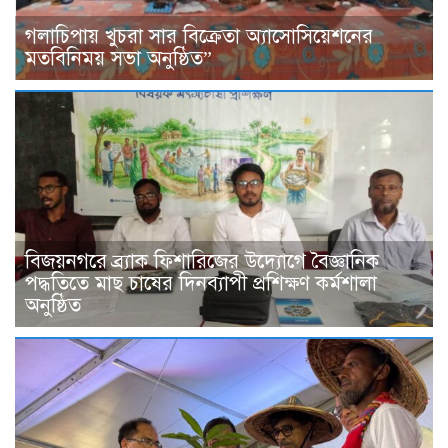
গলাচিপায় খুচরা সার বিক্রেতা অ্যাসোসিয়েশনের
মতবিনিময় সভা অনুষ্ঠিত”
বিজয়নগরে ব্র্যাক ফিশারিজের উদ্যোগে বৈজ্ঞানিক
পদ্ধতিতে মাছ চাষের দিনব্যাপী প্রশিক্ষণ কর্মশালা
অনুষ্ঠিত