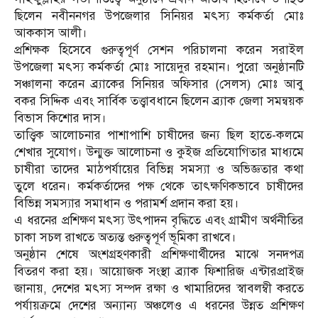
ছিলেন নবীননগর উপজেলার সিনিয়র মৎস্য কর্মকর্তা মোঃ
আককাস আলী।
​প্রশিক্ষক হিসেবে গুরুত্বপূর্ণ সেশন পরিচালনা করেন সরাইল
উপজেলা মৎস্য কর্মকর্তা মোঃ সায়েদুর রহমান। পুরো অনুষ্ঠানটি
সঞ্চালনা করেন ব্র্যাকের সিনিয়র অফিসার (সেলস) মোঃ আবু
বকর সিদ্দিক এবং সার্বিক তত্ত্বাবধানে ছিলেন ব্র্যাক জেলা সমন্বয়ক
বিভাস কিশোর দাস।
​তাত্ত্বিক আলোচনার পাশাপাশি চাষীদের জন্য ছিল হাতে-কলমে
শেখার সুযোগ। উন্মুক্ত আলোচনা ও কুইজ প্রতিযোগিতার মাধ্যমে
চাষীরা তাদের মাঠপর্যায়ের বিভিন্ন সমস্যা ও অভিজ্ঞতার কথা
তুলে ধরেন। কর্মকর্তাদের পক্ষ থেকে তাৎক্ষণিকভাবে চাষীদের
বিভিন্ন সমস্যার সমাধান ও পরামর্শ প্রদান করা হয়।
​এ ধরনের প্রশিক্ষণ মৎস্য উৎপাদন বৃদ্ধিতে এবং গ্রামীণ অর্থনীতির
চাকা সচল রাখতে অত্যন্ত গুরুত্বপূর্ণ ভূমিকা রাখবে।
​অনুষ্ঠান শেষে অংশগ্রহণকারী প্রশিক্ষণার্থীদের মাঝে সনদপত্র
বিতরণ করা হয়। আয়োজক সংস্থা ব্র্যাক ফিশারিজ এন্টারপ্রাইজ
জানায়, দেশের মৎস্য সম্পদ রক্ষা ও খামারিদের স্বাবলম্বী করতে
পর্যায়ক্রমে দেশের অন্যান্য অঞ্চলেও এ ধরনের উন্নত প্রশিক্ষণ