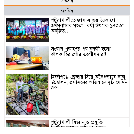
সর্বশেষ
জনপ্রিয়
পটুয়াখালীতে জাসাস এর উদ্যোগে
প্রথমবারের মতো “বর্ষা উৎসব-১৪৩৩”
অনুষ্ঠিত৷৷
সংবাদ প্রকাশের পর বদলী হলো
ঝালকাঠির পৌর তহশীলদার!!
মির্জাগঞ্জে ড্রেজার দিয়ে অবৈধভাবে বালু
উত্তোলন, প্রশাসনের অভিযানে দুটি মেশিন
জব্দ৷৷
পটুয়াখালী বিজ্ঞান ও প্রযুক্তি
বিশ্ববিদ্যালয়ের কৃষি অনুষদের
শিক্ষার্থীদের ওরিয়েন্টেশন প্রোগ্রাম