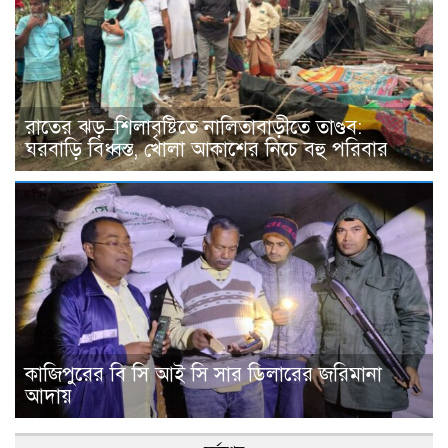
রাতের ঝড়–শিলাবৃষ্টিতে নালিতাবাড়ীতে তাণ্ডব:
ঘরবাড়ি বিধ্বস্ত, খোলা আকাশের নিচে বহু পরিবার
কাজিপুরের বি সি আই সি সার ডিলারের জরিমানা
আদায়