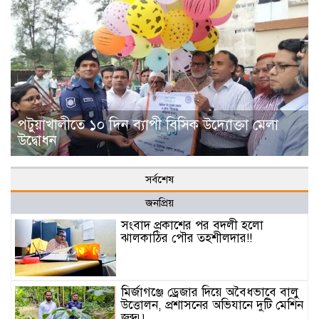
পটুয়াখালীতে ১০ দিন ব্যাপী বিসিক উদ্যোক্তা মেলা
উদ্বোধন
সর্বশেষ
জনপ্রিয়
সংবাদ প্রকাশের পর বদলী হলো
ঝালকাঠির পৌর তহশীলদার!!
মির্জাগঞ্জে ড্রেজার দিয়ে অবৈধভাবে বালু
উত্তোলন, প্রশাসনের অভিযানে দুটি মেশিন
জব্দ৷৷