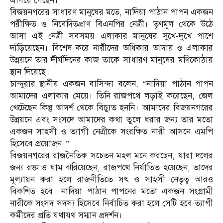
এগিয়ে গেছেন।
বিজয়নগরের সাধারণ মানুষের মতে, নাদিয়া পাঠান পাপন একজন
পরীক্ষিত ও নিবেদিতপ্রাণ বিএনপির নেত্রী। তৃণমূল থেকে উঠে
আসা এই নেত্রী সবসময় এলাকার মানুষের সুখে-দুখে পাশে
দাঁড়িয়েছেন। বিশেষ করে নারীদের অধিকার আদায় ও এলাকার
উন্নয়নে তার দীর্ঘদিনের কাজ তাকে সাধারণ মানুষের মণিকোঠায়
স্থান দিয়েছে।
চান্দুরার স্থানীয় একজন বাসিন্দা বলেন, “নাদিয়া পাঠান পাপন
আমাদের এলাকার মেয়ে। তিনি রাজপথে লড়াই করেছেন, জেল
খেটেছেন কিন্তু আদর্শ থেকে বিচ্যুত হননি। আমাদের বিজয়নগরের
উন্নয়নে এবং সংসদে আমাদের কথা তুলে ধরার জন্য তার মতো
একজন সাহসী ও ত্যাগী নেত্রীকে সংরক্ষিত নারী আসনে এমপি
হিসেবে প্রয়োজন।”
বিজয়নগরের রাজনৈতিক সচেতন মহল মনে করছেন, যারা দলের
জন্য রক্ত ও ঘাম ঝরিয়েছেন, রাজপথে নির্যাতিত হয়েছেন, তাদের
মূল্যায়ন করা হলে রাজনীতিতে সৎ ও সাহসী নেতৃত্ব আরও
বিকশিত হবে। নাদিয়া পাঠান পাপনের মতো একজন সংগ্রামী
নারীকে সংসদ সদস্য হিসেবে নির্বাচিত করা হলে সেটি হবে ত্যাগী
কর্মীদের প্রতি যথাযথ সম্মান প্রদর্শন।