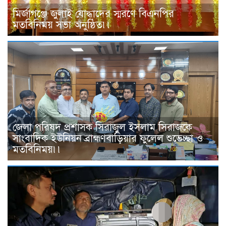
মির্জাগঞ্জে জুলাই যোদ্ধাদের স্মরণে বিএনপির
মতবিনিময় সভা অনুষ্ঠিত৷৷
জেলা পরিষদ প্রশাসক সিরাজুল ইসলাম সিরাজকে
সাংবাদিক ইউনিয়ন ব্রাহ্মণবাড়িয়ার ফুলেল শুভেচ্ছা ও
মতবিনিময়৷৷