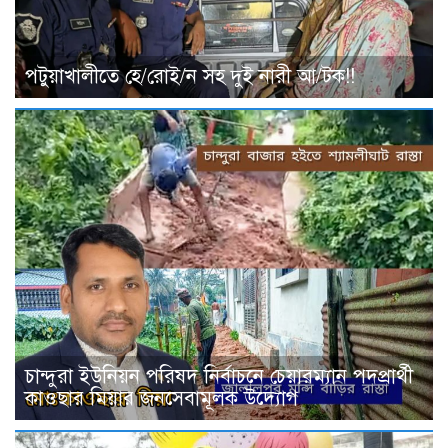
পটুয়াখালীতে হে/রোই/ন সহ দুই নারী আ/টক!!
চান্দুরা ইউনিয়ন পরিষদ নির্বাচনে চেয়ারম্যান পদপ্রার্থী
কাওছার মিয়ার জনসেবামূলক উদ্যোগ