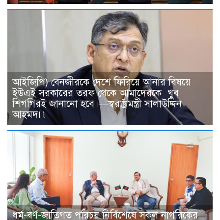
আইজিপি) বেনজীরকে দেশে ফিরিয়ে আনার বিষয়ে
ইউএই সরকারের তরফ থেকে আমাদেরকে খুব
শিগগিরই জানানো হবে।—স্বরাষ্ট্রমন্ত্রী সালাউদ্দিন
আহমদ৷৷
ধর্ম-বর্ণ-জাতিগত পরিচয় নির্বিশেষে সকল নাগরিকের