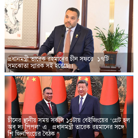
প্রধানমন্ত্রী তারেক রহমানের চীন সফরে ১৭টি
সমঝোতা স্মারক সই হয়েছে৷৷
চীনের স্থানীয় সময় সকাল ১০টায় বেইজিংয়ের ‘গ্রেট হল
অব দ্য পিপল’ এ প্রধানমন্ত্রী তারেক রহমানের সঙ্গে
শি জিনপিংয়ের বৈঠক ”