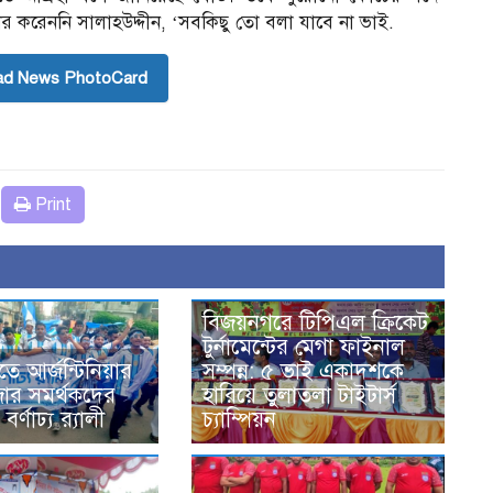
র করেননি সালাহউদ্দীন, ‘সবকিছু তো বলা যাবে না ভাই.
ad News PhotoCard
Print
বিজয়নগরে টিপিএল ক্রিকেট
টুর্নামেন্টের মেগা ফাইনাল
তে আর্জন্টিনিয়ার
সম্পন্ন: ৫ ভাই একাদশকে
জার সমর্থকদের
হারিয়ে তুলাতলা টাইটার্স
র্ণাঢ্য র‍্যালী
চ্যাম্পিয়ন