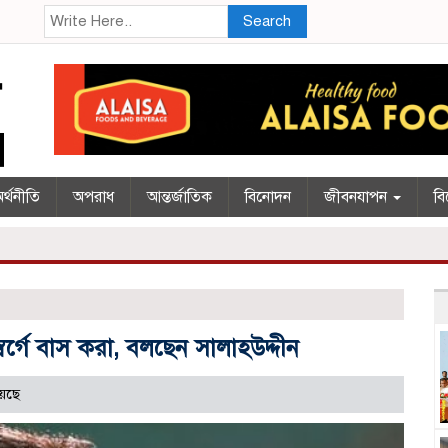
Search
র্থনীতি
অপরাধ
আন্তর্জাতিক
বিনোদন
জীবনযাপন
বি
র্গে বাস করা, বলছেন সালাহউদ্দীন
েছে