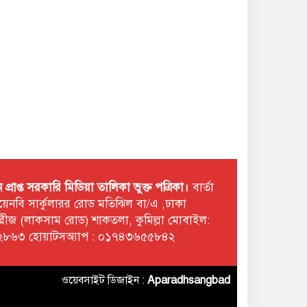
রাপ্ত সরকারি মিডিয়া তালিকা ভুক্ত পত্রিকা।
বার্তা
 টয়েনবি সার্কুলারর রোড মতিঝিল বা/এ ,ঢাকা
ছমব্রীজ (লাকসাম রোড) শাকতলা, কুমিল্লা মোবাইল:
৮৬৩ হোয়াটসঅ্যাপ : ০১৭৪৩৬৫৫৮৪২
ওয়েবসাইট ডিজাইন :
Aparadhsangbad