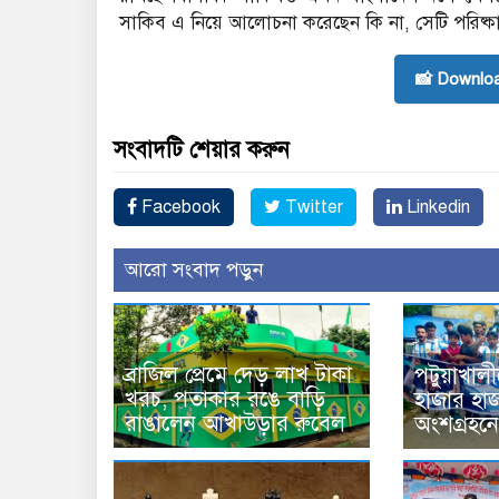
সাকিব এ নিয়ে আলোচনা করেছেন কি না, সেটি পরিষ্কা
📸 Downlo
সংবাদটি শেয়ার করুন
Facebook
Twitter
Linkedin
আরো সংবাদ পড়ুন
ব্রাজিল প্রেমে দেড় লাখ টাকা
পটুয়াখালী
খরচ, পতাকার রঙে বাড়ি
হাজার হা
রাঙালেন আখাউড়ার রুবেল
অংশগ্রহনে ব