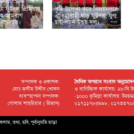
া ফুটবল প্রিমিয়ার
বৃষ্টি উপেক্ষা করে বিজয়নগরে
াক আমবাগ
ঐতিহ্যবাহী ষাঁড় ফুটবল, যুগ্ম
 জয়লাভ।
চ্যাম্পিয়ন উভয় দল।
সম্পাদক ও প্রকাশক:
দৈনিক অপরাধ সংবাদ অনুমোদন প্
মোঃ জসীম উদ্দীন খোকন
ও বাণিজ্যিক কার্যালয়: ২৮/বি
ব্যবস্হাপনা সম্পাদক:
-১০০০ কুমিল্লা কার্যালয়: টম
গোলাম শাহরিয়ার ( রিজান)
০১৭১১৭৮৫৯৯৮, ০১৭৩৩৭০২
কলাম, তথ্য, ছবি, পূর্বানুমতি ছাড়া