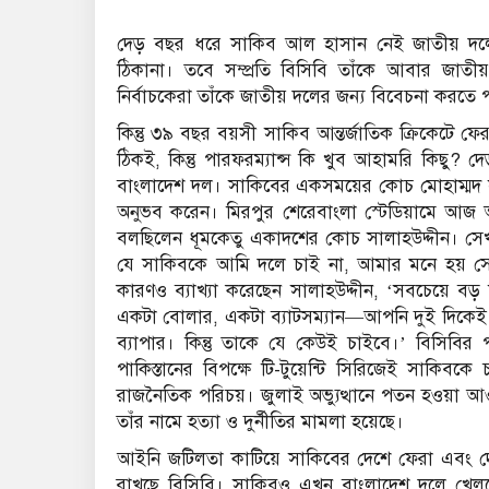
দেড় বছর ধরে সাকিব আল হাসান নেই জাতীয় দলে। বিশ
ঠিকানা। তবে সম্প্রতি বিসিবি তাঁকে আবার জাত
নির্বাচকেরা তাঁকে জাতীয় দলের জন্য বিবেচনা করতে
কিন্তু ৩৯ বছর বয়সী সাকিব আন্তর্জাতিক ক্রিকেটে ফে
ঠিকই, কিন্তু পারফরম্যান্স কি খুব আহামরি কিছু? 
বাংলাদেশ দল। সাকিবের একসময়ের কোচ মোহাম্মদ স
অনুভব করেন। মিরপুর শেরেবাংলা স্টেডিয়ামে আজ অদম্য
বলছিলেন ধূমকেতু একাদশের কোচ সালাহউদ্দীন। সেখা
যে সাকিবকে আমি দলে চাই না, আমার মনে হয় সে 
কারণও ব্যাখ্যা করেছেন সালাহউদ্দীন, ‘সবচেয়ে ব
একটা বোলার, একটা ব্যাটসম্যান—আপনি দুই দিকেই
ব্যাপার। কিন্তু তাকে যে কেউই চাইবে।’ বিসিবির 
পাকিস্তানের বিপক্ষে টি-টুয়েন্টি সিরিজেই সাকিব
রাজনৈতিক পরিচয়। জুলাই অভ্যুত্থানে পতন হওয়া 
তাঁর নামে হত্যা ও দুর্নীতির মামলা হয়েছে।
আইনি জটিলতা কাটিয়ে সাকিবের দেশে ফেরা এবং 
রাখছে বিসিবি। সাকিবও এখন বাংলাদেশ দলে খেলত