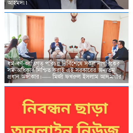
আহমদ৷৷
ধর্ম-বর্ণ-জাতিগত পরিচয় নির্বিশেষে সকল নাগরিকের
সম-অধিকার নিশ্চিত করাই এই সরকারের অন্যতম
প্রধান অঙ্গীকার।—– মির্জা ফখরুল ইসলাম আলমগীর।