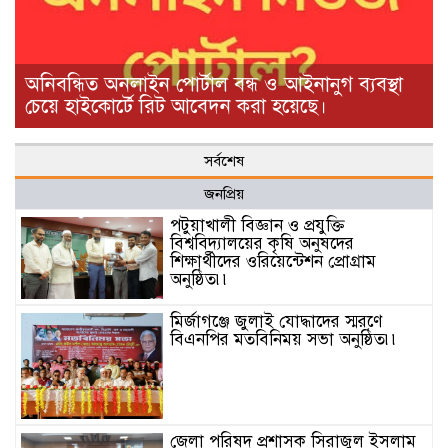
অনিবন্ধিত অনলাইন পোর্টাল বন্ধ ও আইনানুগ ব্যবস্থা
চেয়ে হাইকোর্টে রিট আবেদন করা হয়েছে। ‎
সর্বশেষ
জনপ্রিয়
পটুয়াখালী বিজ্ঞান ও প্রযুক্তি
বিশ্ববিদ্যালয়ের কৃষি অনুষদের
শিক্ষার্থীদের ওরিয়েন্টেশন প্রোগ্রাম
অনুষ্ঠিত৷৷
মির্জাগঞ্জে জুলাই যোদ্ধাদের স্মরণে
বিএনপির মতবিনিময় সভা অনুষ্ঠিত৷৷
জেলা পরিষদ প্রশাসক সিরাজুল ইসলাম