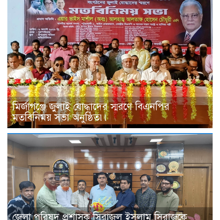
মির্জাগঞ্জে জুলাই যোদ্ধাদের স্মরণে বিএনপির
মতবিনিময় সভা অনুষ্ঠিত৷৷
জেলা পরিষদ প্রশাসক সিরাজুল ইসলাম সিরাজকে