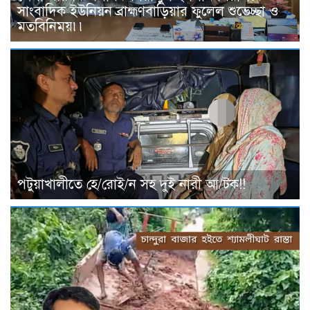
সাংবাদিক ইউনিয়ন ব্রাহ্মণবাড়িয়ার ফুলেল শুভেচ্ছা ও
মতবিনিময়৷৷
পটুয়াখালীতে হে/রোই/ন সহ দুই নারী আ/টক!!