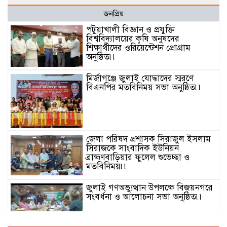
জনপ্রিয়
পটুয়াখালী বিজ্ঞান ও প্রযুক্তি
বিশ্ববিদ্যালয়ের কৃষি অনুষদের
শিক্ষার্থীদের ওরিয়েন্টেশন প্রোগ্রাম
অনুষ্ঠিত৷৷
মির্জাগঞ্জে জুলাই যোদ্ধাদের স্মরণে
বিএনপির মতবিনিময় সভা অনুষ্ঠিত৷৷
জেলা পরিষদ প্রশাসক সিরাজুল ইসলাম
সিরাজকে সাংবাদিক ইউনিয়ন
ব্রাহ্মণবাড়িয়ার ফুলেল শুভেচ্ছা ও
মতবিনিময়৷৷
জুলাই গণঅভ্যুত্থান উপলক্ষে বিজয়নগরে
সংবর্ধনা ও আলোচনা সভা অনুষ্ঠিত৷৷