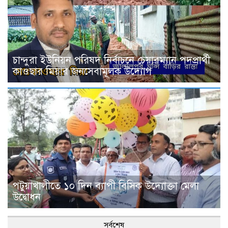
চান্দুরা ইউনিয়ন পরিষদ নির্বাচনে চেয়ারম্যান পদপ্রার্থী
কাওছার মিয়ার জনসেবামূলক উদ্যোগ
পটুয়াখালীতে ১০ দিন ব্যাপী বিসিক উদ্যোক্তা মেলা
উদ্বোধন
সর্বশেষ