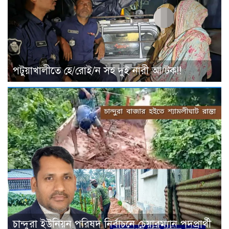
পটুয়াখালীতে হে/রোই/ন সহ দুই নারী আ/টক!!
চান্দুরা ইউনিয়ন পরিষদ নির্বাচনে চেয়ারম্যান পদপ্রার্থী