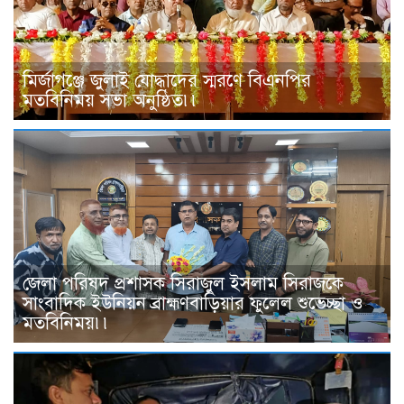
মির্জাগঞ্জে জুলাই যোদ্ধাদের স্মরণে বিএনপির
মতবিনিময় সভা অনুষ্ঠিত৷৷
জেলা পরিষদ প্রশাসক সিরাজুল ইসলাম সিরাজকে
সাংবাদিক ইউনিয়ন ব্রাহ্মণবাড়িয়ার ফুলেল শুভেচ্ছা ও
মতবিনিময়৷৷