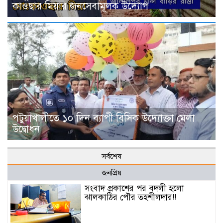
কাওছার মিয়ার জনসেবামূলক উদ্যোগ
পটুয়াখালীতে ১০ দিন ব্যাপী বিসিক উদ্যোক্তা মেলা
উদ্বোধন
সর্বশেষ
জনপ্রিয়
সংবাদ প্রকাশের পর বদলী হলো
ঝালকাঠির পৌর তহশীলদার!!