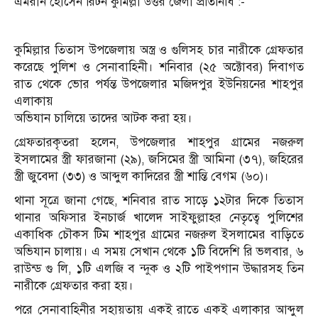
এমরান হোসেন রিটন কুমিল্লা উত্তর জেলা প্রতিনিধি :-
কুমিল্লার তিতাস উপজেলায় অস্ত্র ও গুলিসহ চার নারীকে গ্রেফতার
করেছে পুলিশ ও সেনাবাহিনী। শনিবার (২৫ অক্টোবর) দিবাগত
রাত থেকে ভোর পর্যন্ত উপজেলার মজিদপুর ইউনিয়নের শাহপুর
এলাকায়
অভিযান চালিয়ে তাদের আটক করা হয়।
গ্রেফতারকৃতরা হলেন, উপজেলার শাহপুর গ্রামের নজরুল
ইসলামের স্ত্রী ফারজানা (২৯), জসিমের স্ত্রী আমিনা (৩৭), জহিরের
স্ত্রী জুবেদা (৩৩) ও আব্দুল কাদিরের স্ত্রী শান্তি বেগম (৬০)।
থানা সূত্রে জানা গেছে, শনিবার রাত সাড়ে ১২টার দিকে তিতাস
থানার অফিসার ইনচার্জ খালেদ সাইফুল্লাহর নেতৃত্বে পুলিশের
একাধিক চৌকস টিম শাহপুর গ্রামের নজরুল ইসলামের বাড়িতে
অভিযান চালায়। এ সময় সেখান থেকে ১টি বিদেশি রি ভলবার, ৬
রাউন্ড গু লি, ১টি এলজি ব ন্দুক ও ২টি পাইপগান উদ্ধারসহ তিন
নারীকে গ্রেফতার করা হয়।
পরে সেনাবাহিনীর সহায়তায় একই রাতে একই এলাকার আব্দুল