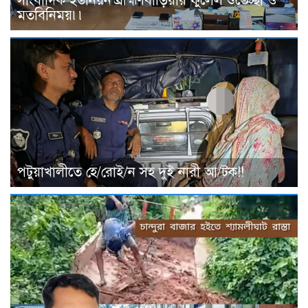
সাংবাদিক ইউনিয়ন ব্রাহ্মণবাড়িয়ার ফুলেল শুভেচ্ছা ও
মতবিনিময়৷৷
পটুয়াখালীতে হে/রোই/ন সহ দুই নারী আ/টক!!