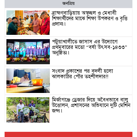
জনপ্রিয়
ব্রাহ্মণবাড়িয়ায় অস্বচ্ছল ও মেধাবী
শিক্ষার্থীদের মাঝে শিক্ষা উপকরণ ও বৃত্তি
প্রদান৷৷
পটুয়াখালীতে জাসাস এর উদ্যোগে
প্রথমবারের মতো “বর্ষা উৎসব-১৪৩৩”
অনুষ্ঠিত৷৷
সংবাদ প্রকাশের পর বদলী হলো
ঝালকাঠির পৌর তহশীলদার!!
মির্জাগঞ্জে ড্রেজার দিয়ে অবৈধভাবে বালু
উত্তোলন, প্রশাসনের অভিযানে দুটি মেশিন
জব্দ৷৷