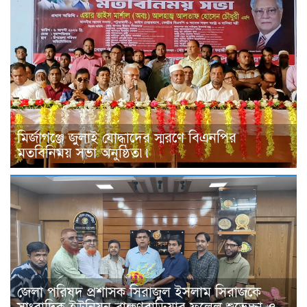
মির্জাগঞ্জে জুলাই যোদ্ধাদের স্মরণে বিএনপির
মতবিনিময় সভা অনুষ্ঠিত৷৷
জেলা পরিষদ প্রশাসক সিরাজুল ইসলাম সিরাজকে