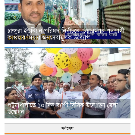
চান্দুরা ইউনিয়ন পরিষদ নির্বাচনে চেয়ারম্যান পদপ্রার্থী
কাওছার মিয়ার জনসেবামূলক উদ্যোগ
পটুয়াখালীতে ১০ দিন ব্যাপী বিসিক উদ্যোক্তা মেলা
উদ্বোধন
সর্বশেষ