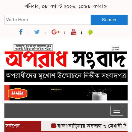
শনিবার, ০৮ অগাস্ট ২০২৬, ১০:৪৮ অপরাহ্ন
Search
Toggle
naviga
সর্বশেষ :
ব্রাহ্মণবাড়িয়ায় অস্বচ্ছল ও মেধাবী শিক্ষার্