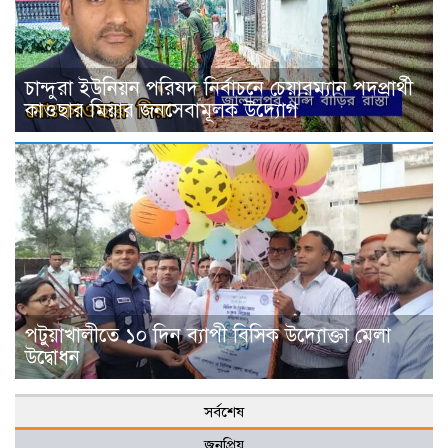
চান্দুরা ইউনিয়ন পরিষদ নির্বাচনে চেয়ারম্যান পদপ্রার্থী
কাওছার মিয়ার জনসেবামূলক উদ্যোগ
পটুয়াখালীতে ১০ দিন ব্যাপী বিসিক উদ্যোক্তা মেলা
উদ্বোধন
সর্বশেষ
জনপ্রিয়