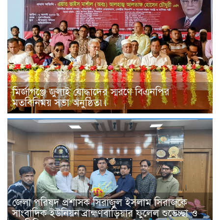
মির্জাগঞ্জে জুলাই যোদ্ধাদের স্মরণে বিএনপির
মতবিনিময় সভা অনুষ্ঠিত৷৷
জেলা পরিষদ প্রশাসক সিরাজুল ইসলাম সিরাজকে
সাংবাদিক ইউনিয়ন ব্রাহ্মণবাড়িয়ার ফুলেল শুভেচ্ছা ও