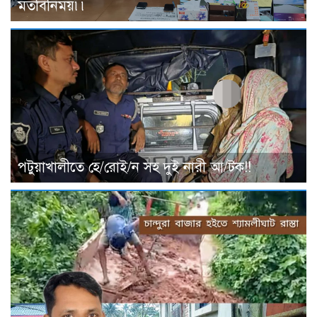
মতবিনিময়৷৷
পটুয়াখালীতে হে/রোই/ন সহ দুই নারী আ/টক!!