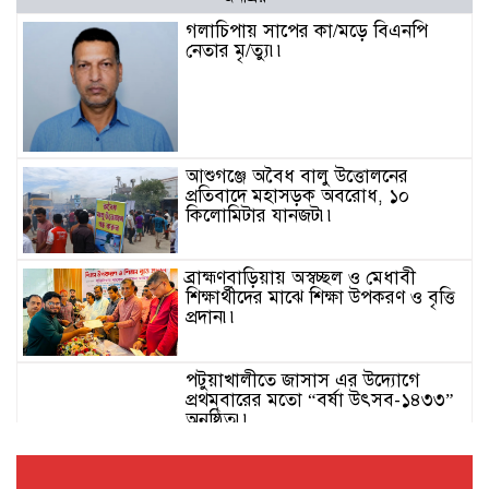
গলাচিপায় সাপের কা/মড়ে বিএনপি
নেতার মৃ/ত্যু৷৷
আশুগঞ্জে অবৈধ বালু উত্তোলনের
প্রতিবাদে মহাসড়ক অবরোধ, ১০
কিলোমিটার যানজট৷৷
ব্রাহ্মণবাড়িয়ায় অস্বচ্ছল ও মেধাবী
শিক্ষার্থীদের মাঝে শিক্ষা উপকরণ ও বৃত্তি
প্রদান৷৷
পটুয়াখালীতে জাসাস এর উদ্যোগে
প্রথমবারের মতো “বর্ষা উৎসব-১৪৩৩”
অনুষ্ঠিত৷৷
সংবাদ প্রকাশের পর বদলী হলো