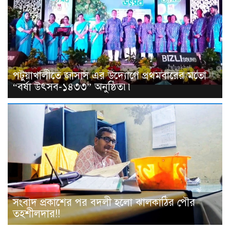
পটুয়াখালীতে জাসাস এর উদ্যোগে প্রথমবারের মতো
“বর্ষা উৎসব-১৪৩৩” অনুষ্ঠিত৷৷
সংবাদ প্রকাশের পর বদলী হলো ঝালকাঠির পৌর
তহশীলদার!!