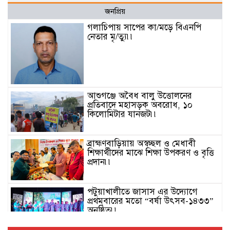
জনপ্রিয়
গলাচিপায় সাপের কা/মড়ে বিএনপি
নেতার মৃ/ত্যু৷৷
আশুগঞ্জে অবৈধ বালু উত্তোলনের
প্রতিবাদে মহাসড়ক অবরোধ, ১০
কিলোমিটার যানজট৷৷
ব্রাহ্মণবাড়িয়ায় অস্বচ্ছল ও মেধাবী
শিক্ষার্থীদের মাঝে শিক্ষা উপকরণ ও বৃত্তি
প্রদান৷৷
পটুয়াখালীতে জাসাস এর উদ্যোগে
প্রথমবারের মতো “বর্ষা উৎসব-১৪৩৩”
অনুষ্ঠিত৷৷