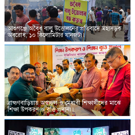
আশুগঞ্জে অবৈধ বালু উত্তোলনের প্রতিবাদে মহাসড়ক
অবরোধ, ১০ কিলোমিটার যানজট৷৷
ব্রাহ্মণবাড়িয়ায় অস্বচ্ছল ও মেধাবী শিক্ষার্থীদের মাঝে
শিক্ষা উপকরণ ও বৃত্তি প্রদান৷৷