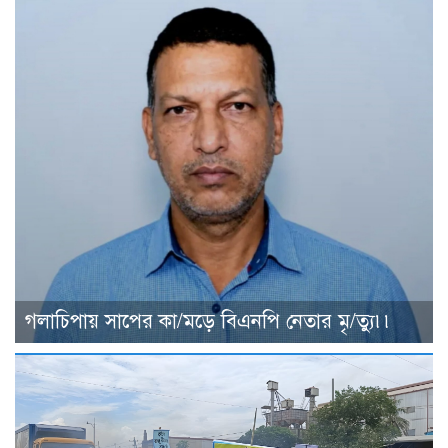
গলাচিপায় সাপের কা/মড়ে বিএনপি নেতার মৃ/ত্যু৷৷