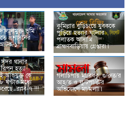
কুমিল্লার বুড়িচংয়ে যুবককে
ে দালালমুক্ত ভূমি
পুড়িয়ে হত্যার ঘটনার
ে প্রশাসনের
পলাতক আসামি
 আটক-১””
ব্রাহ্মণবাড়িয়ায় গ্রেপ্তার৷৷
ী সদর থানার
 রিপন হত্যা
ই অভিযুক্ত কে
গলাচিপায় মা/রধর, গু/রুত/র
 ঘন্টার মধ্যে
আহ/ত ও লু/টপা/টের
রেছে র‌্যাব-৭ !!!
অভিযোগে মা/মলা৷৷