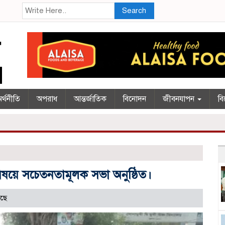
Search
র্থনীতি
অপরাধ
আন্তর্জাতিক
বিনোদন
জীবনযাপন
বি
িষয়ে সচেতনতামূলক সভা অনুষ্ঠিত।
ছে