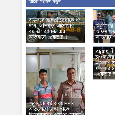
আরো সংবাদ পড়ুন
বাউফলে বাকপ্রতিবন্ধীকে ধ/
র্ষণে; অভিযুক্ত আনোয়ার
মির্জাগঞ্জ
বয়াতী’ র‌্যাব-৮ এর
অফিস গড়ত
অভিযানে গ্রেফতার৷৷
অভিযানে
পটুয়াখাল
চাঞ্চল্যকর
মামলার দু
মামলার ৪৮
গ্রেফতার ক
ফেসবুকে ধর্ম অবমাননার
অভিযোগে ঢাকা থেকে
বিজয়নগরের প্রাণেশ মোদক