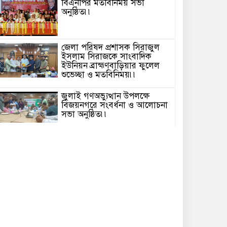
বিএনপির মতবিনিময় সভা
অনুষ্ঠিত৷৷
জেলা পরিষদ প্রশাসক সিরাজুল
ইসলাম সিরাজকে সাংবাদিক
ইউনিয়ন ব্রাহ্মণবাড়িয়ার ফুলেল
শুভেচ্ছা ও মতবিনিময়৷৷
জুলাই গণঅভ্যুত্থান উপলক্ষে
বিজয়নগরে সংবর্ধনা ও আলোচনা
সভা অনুষ্ঠিত৷৷
জুলাই গণঅভ্যুত্থান দিবস উপলক্ষে
পটুয়াখালীতে ইসলামী আন্দোলন
এর উদ্যোগে গণমিছিল৷৷
৫ আগস্ট জুলাই গণঅভ্যুত্থান
দিবস উপলক্ষে ব্রাহ্মণবাড়িয়ায়
পুষ্পস্তবক অর্পণ, সংবর্ধনা ও
আলোচনা সভা৷৷
পটুয়াখালীতে যথাযোগ্য মর্যাদায়