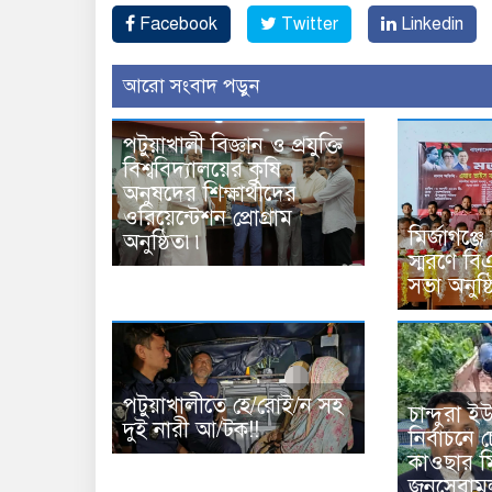
Facebook
Twitter
Linkedin
আরো সংবাদ পড়ুন
পটুয়াখালী বিজ্ঞান ও প্রযুক্তি
বিশ্ববিদ্যালয়ের কৃষি
অনুষদের শিক্ষার্থীদের
ওরিয়েন্টেশন প্রোগ্রাম
মির্জাগঞ্জ
অনুষ্ঠিত৷৷
স্মরণে ব
সভা অনুষ্
পটুয়াখালীতে হে/রোই/ন সহ
চান্দুরা 
দুই নারী আ/টক!!
নির্বাচনে চ
কাওছার ম
জনসেবামূ