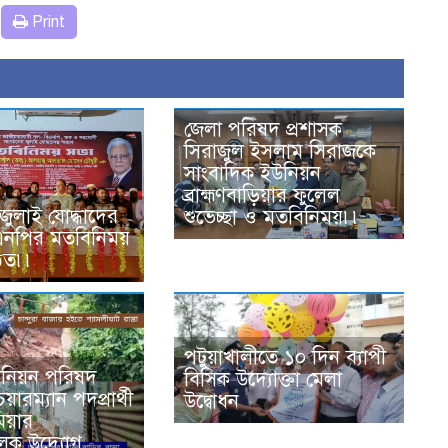
Print
জেলা পরিষদ প্রশাসক
সিরাজুল ইসলাম সিরাজকে
সাংবাদিক ইউনিয়ন
ব্রাহ্মণবাড়িয়ার ফুলেল
ে জুলাই যোদ্ধাদের
শুভেচ্ছা ও মতবিনিময়৷৷
িএনপির মতবিনিময়
ঠিত৷৷
পটুয়াখালীতে ১০ দিন ব্যাপী
ইউনিয়ন পরিষদ
বিসিক উদ্যোক্তা মেলা
েয়ারম্যান পদপ্রার্থী
উদ্বোধন
িয়ার
লক উদ্যোগ