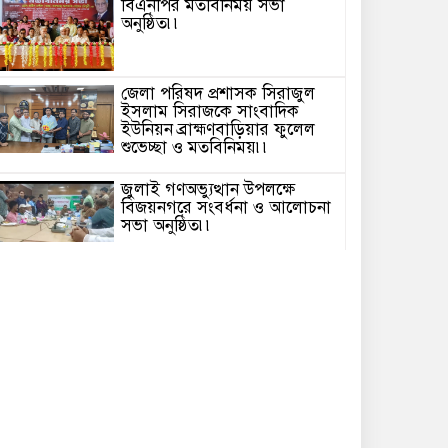
বিএনপির মতবিনিময় সভা
অনুষ্ঠিত৷৷
জেলা পরিষদ প্রশাসক সিরাজুল
ইসলাম সিরাজকে সাংবাদিক
ইউনিয়ন ব্রাহ্মণবাড়িয়ার ফুলেল
শুভেচ্ছা ও মতবিনিময়৷৷
জুলাই গণঅভ্যুত্থান উপলক্ষে
বিজয়নগরে সংবর্ধনা ও আলোচনা
সভা অনুষ্ঠিত৷৷
জুলাই গণঅভ্যুত্থান দিবস উপলক্ষে
পটুয়াখালীতে ইসলামী আন্দোলন
এর উদ্যোগে গণমিছিল৷৷
৫ আগস্ট জুলাই গণঅভ্যুত্থান
দিবস উপলক্ষে ব্রাহ্মণবাড়িয়ায়
পুষ্পস্তবক অর্পণ, সংবর্ধনা ও
আলোচনা সভা৷৷
পটুয়াখালীতে যথাযোগ্য মর্যাদায়