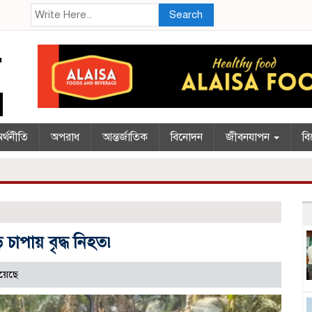
Search
র্থনীতি
অপরাধ
আন্তর্জাতিক
বিনোদন
জীবনযাপন
বি
চাপায় বৃদ্ধ নিহত৷
য়েছে