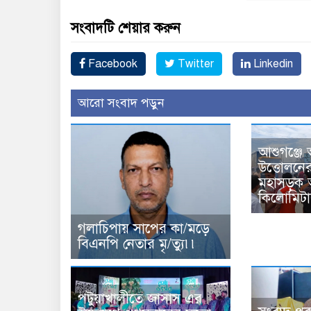
সংবাদটি শেয়ার করুন
Facebook
Twitter
Linkedin
আরো সংবাদ পড়ুন
আশুগঞ্জে 
উত্তোলনের
মহাসড়ক 
কিলোমিট
গলাচিপায় সাপের কা/মড়ে
বিএনপি নেতার মৃ/ত্যু৷৷
পটুয়াখালীতে জাসাস এর