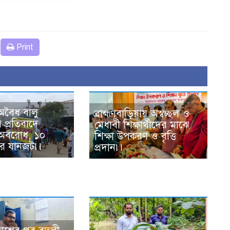
Print
অবৈধ বালু
ব্রাহ্মণবাড়িয়ায় অস্বচ্ছল ও
 প্রতিবাদে
মেধাবী শিক্ষার্থীদের মাঝে
অবরোধ, ১০
শিক্ষা উপকরণ ও বৃত্তি
ার যানজট৷৷
প্রদান৷৷