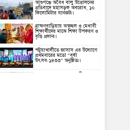
আশুগঞ্জে অবৈধ বালু উত্তোলনের
প্রতিবাদে মহাসড়ক অবরোধ, ১০
কিলোমিটার যানজট৷৷
ব্রাহ্মণবাড়িয়ায় অস্বচ্ছল ও মেধাবী
শিক্ষার্থীদের মাঝে শিক্ষা উপকরণ ও
বৃত্তি প্রদান৷৷
পটুয়াখালীতে জাসাস এর উদ্যোগে
প্রথমবারের মতো “বর্ষা
উৎসব-১৪৩৩” অনুষ্ঠিত৷৷
সংবাদ প্রকাশের পর বদলী হলো
ঝালকাঠির পৌর তহশীলদার!!
মির্জাগঞ্জে ড্রেজার দিয়ে অবৈধভাবে
বালু উত্তোলন, প্রশাসনের অভিযানে
দুটি মেশিন জব্দ৷৷