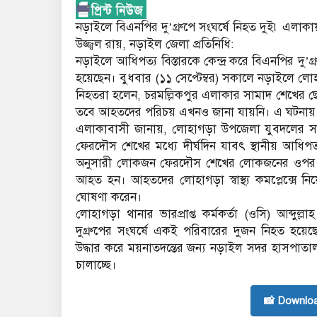
নড়াইলে বিএনপির দু’গ্রুপে সংঘর্ষে নিহত দুই৷ এলাকা
উজ্জ্বল রায়, নড়াইল জেলা প্রতিনিধি:
নড়াইলে আধিপত্য বিস্তারকে কেন্দ্র করে বিএনপির দু
হয়েছেন। বুধবার (১১ সেপ্টেম্বর) সকালে নড়াইলে লোহা
নিহতরা হলেন, চরমল্লিকপুর এলাকার সামাদ শেখের ছ
তবে আহতদের পরিচয় এখনও জানা যায়নি। এ ঘটনায় 
এলাকাবাসী জানায়, লোহাগড়া উপজেলা যুবদলের সভ
ফেরদৌস শেখের মধ্যে দীর্ঘদিন যাবৎ স্থানীয় আধি
অনুসারী লোকজন ফেরদৌস শেখের লোকজনের ওপর হাম
আহত হন। আহতদের লোহাগড়া স্বাস্থ্য কমপ্লেক্সে ন
ঘোষণা করেন।
লোহাগড়া থানার ভারপ্রাপ্ত কর্মকর্তা (ওসি) আব্দুল
দুগ্রুপের সংঘর্ষে একই পরিবারের দুজন নিহত হয়ে
উদ্ধার করে ময়নাতদন্তের জন্য নড়াইল সদর হাসপাতাল
চালাচ্ছে।
📸 Downlo