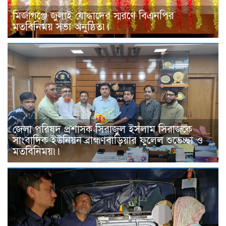
মির্জাগঞ্জে জুলাই যোদ্ধাদের স্মরণে বিএনপির
মতবিনিময় সভা অনুষ্ঠিত৷৷
জেলা পরিষদ প্রশাসক সিরাজুল ইসলাম সিরাজকে
সাংবাদিক ইউনিয়ন ব্রাহ্মণবাড়িয়ার ফুলেল শুভেচ্ছা ও
মতবিনিময়৷৷