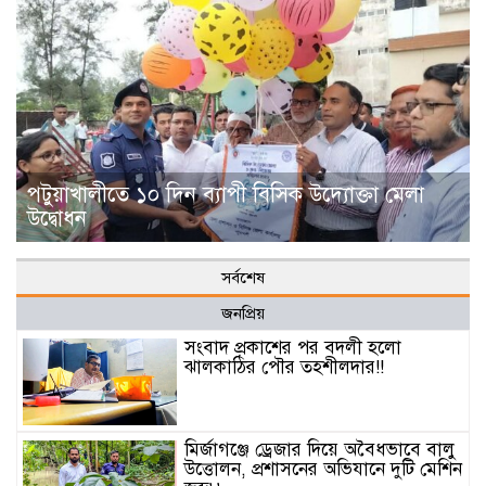
পটুয়াখালীতে ১০ দিন ব্যাপী বিসিক উদ্যোক্তা মেলা
উদ্বোধন
সর্বশেষ
জনপ্রিয়
সংবাদ প্রকাশের পর বদলী হলো
ঝালকাঠির পৌর তহশীলদার!!
মির্জাগঞ্জে ড্রেজার দিয়ে অবৈধভাবে বালু
উত্তোলন, প্রশাসনের অভিযানে দুটি মেশিন