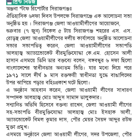
অঞ্জনা স্টাফ রিপোর্টার সিরাজগঞ্জঃ
ঐতিহাসিক ৬দফা দিবস উপলক্ষে সিরাজগঞ্জে এক আলোচনা সভা
অনুষ্ঠিত হয় । সিরাজগঞ্জ জেলা আওয়ামীলীগের আয়োজনে,
শুক্রবার (৭ জুন) বিকেল ৫ টায় সিরাজগঞ্জ শহরের এস. এস.
রোড়স্থ জেলা আওয়ামীলীগের দলীয় কার্যালয়ে অনুষ্ঠিত আলোচনা
সভার সভাপতিত্ব করেন, জেলা আওয়ামীলীগের সভাপতি
আলহাজ্ব অ্যাডভোেকেট বীরমুক্তিযোদ্ধা কে.এম. হোসেন আলী
হাসান এসময়ে তিনি তার বক্তব্যে বলেন, বঙ্গবন্ধুর ৬ দফা ছিলো
বাংলাদেশের স্বাধীনতার অন্যতম ভিত্তি। যার মধ্যে দিয়ে পরে
১৯৭১ সালে দীর্ঘ ৯ মাস রক্তক্ষয়ী স্বাধীনতা যুদ্ধে বাঙালিদের
উপর ঝাপিয়ে পড়ার বহিঃপ্রকাশ ঘটে ছিলো।
এ অনুষ্ঠান আহবান করেন, জেলা আওয়ামী লীগের সাধারণ
সম্পাদক আলহাজ্ব মোঃ আব্দুস সামাদ তালুকদার।
সন্মানিত অতিথি হিসেবে বক্তব্য রাখেন, জেলা আওয়ামী লীগের
সহ-সভাপতি বীরমুক্তিযোদ্ধা আলহাজ্ব মোঃ ইসহাক আলী,
অ্যাডভোকেট বিমল কুমার দাস, পৌর মেয়র সৈয়দ আব্দুর রউফ
মুক্তা প্রমুখ।
এসময়ে অনুষ্ঠানে জেলা আওয়ামী লীগের, সদর উপজেলা, পৌর