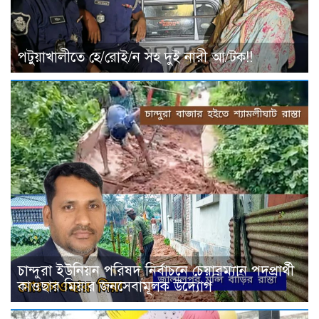
পটুয়াখালীতে হে/রোই/ন সহ দুই নারী আ/টক!!
চান্দুরা ইউনিয়ন পরিষদ নির্বাচনে চেয়ারম্যান পদপ্রার্থী
কাওছার মিয়ার জনসেবামূলক উদ্যোগ