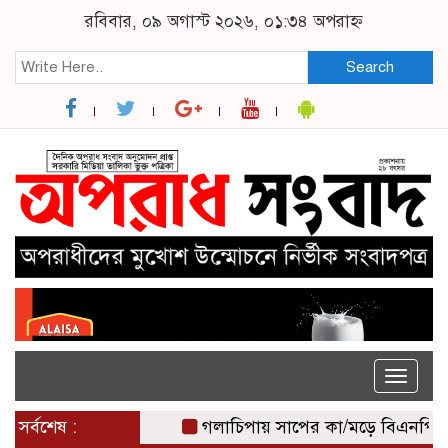
রবিবার, ০৯ অগাস্ট ২০২৬, ০১:৩৪ অপরাহ্ন
Search
Toggle
naviga
সর্বশেষ :
গলাচিপায় সাপের কা/মড়ে বিএনপি নেতার ম