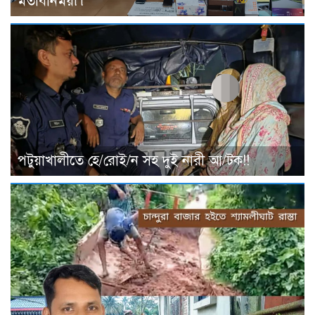
মতবিনিময়৷৷
পটুয়াখালীতে হে/রোই/ন সহ দুই নারী আ/টক!!