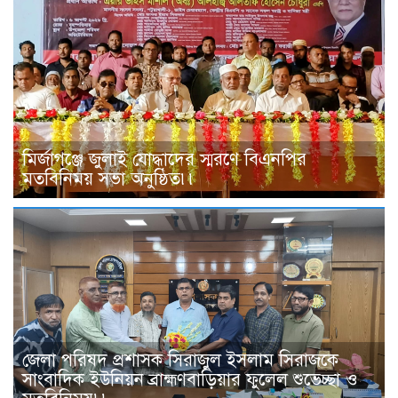
মির্জাগঞ্জে জুলাই যোদ্ধাদের স্মরণে বিএনপির
মতবিনিময় সভা অনুষ্ঠিত৷৷
জেলা পরিষদ প্রশাসক সিরাজুল ইসলাম সিরাজকে
সাংবাদিক ইউনিয়ন ব্রাহ্মণবাড়িয়ার ফুলেল শুভেচ্ছা ও