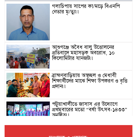
গলাচিপায় সাপের কা/মড়ে বিএনপি
নেতার মৃ/ত্যু৷৷
আশুগঞ্জে অবৈধ বালু উত্তোলনের
প্রতিবাদে মহাসড়ক অবরোধ, ১০
কিলোমিটার যানজট৷৷
ব্রাহ্মণবাড়িয়ায় অস্বচ্ছল ও মেধাবী
শিক্ষার্থীদের মাঝে শিক্ষা উপকরণ ও বৃত্তি
প্রদান৷৷
পটুয়াখালীতে জাসাস এর উদ্যোগে
প্রথমবারের মতো “বর্ষা উৎসব-১৪৩৩”
অনুষ্ঠিত৷৷
সংবাদ প্রকাশের পর বদলী হলো