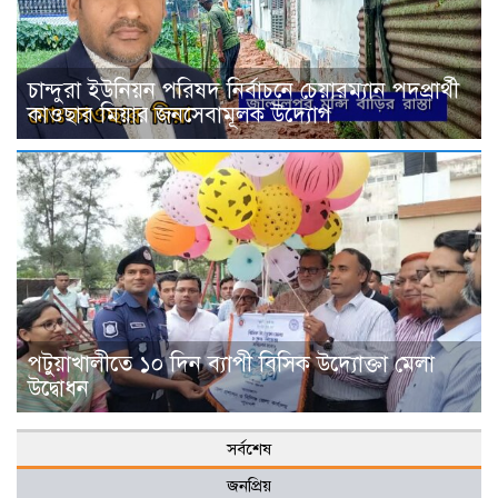
চান্দুরা ইউনিয়ন পরিষদ নির্বাচনে চেয়ারম্যান পদপ্রার্থী
কাওছার মিয়ার জনসেবামূলক উদ্যোগ
পটুয়াখালীতে ১০ দিন ব্যাপী বিসিক উদ্যোক্তা মেলা
উদ্বোধন
সর্বশেষ
জনপ্রিয়