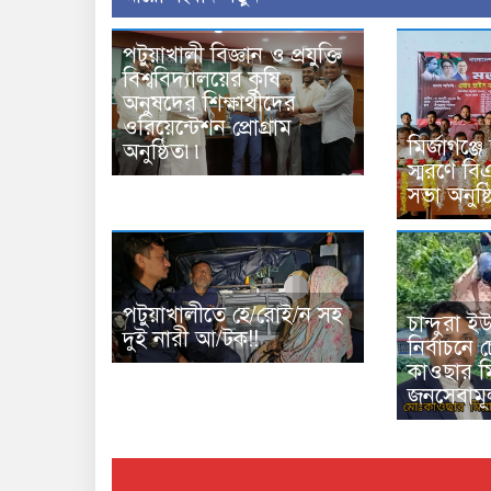
পটুয়াখালী বিজ্ঞান ও প্রযুক্তি
বিশ্ববিদ্যালয়ের কৃষি
অনুষদের শিক্ষার্থীদের
ওরিয়েন্টেশন প্রোগ্রাম
মির্জাগঞ্জ
অনুষ্ঠিত৷৷
স্মরণে ব
সভা অনুষ্
পটুয়াখালীতে হে/রোই/ন সহ
চান্দুরা 
দুই নারী আ/টক!!
নির্বাচনে চ
কাওছার ম
জনসেবামূ