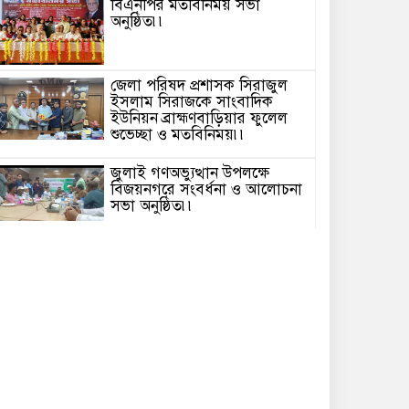
বিএনপির মতবিনিময় সভা
অনুষ্ঠিত৷৷
জেলা পরিষদ প্রশাসক সিরাজুল
ইসলাম সিরাজকে সাংবাদিক
ইউনিয়ন ব্রাহ্মণবাড়িয়ার ফুলেল
শুভেচ্ছা ও মতবিনিময়৷৷
জুলাই গণঅভ্যুত্থান উপলক্ষে
বিজয়নগরে সংবর্ধনা ও আলোচনা
সভা অনুষ্ঠিত৷৷
জুলাই গণঅভ্যুত্থান দিবস উপলক্ষে
পটুয়াখালীতে ইসলামী আন্দোলন
এর উদ্যোগে গণমিছিল৷৷
৫ আগস্ট জুলাই গণঅভ্যুত্থান
দিবস উপলক্ষে ব্রাহ্মণবাড়িয়ায়
পুষ্পস্তবক অর্পণ, সংবর্ধনা ও
আলোচনা সভা৷৷
পটুয়াখালীতে যথাযোগ্য মর্যাদায়