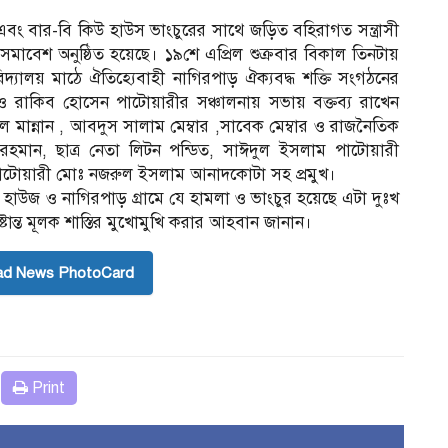
লা এবং বার-বি কিউ হাউস ভাংচুরের সাথে জড়িত বহিরাগত সন্ত্রাসী
বাদ সমাবেশ অনুষ্ঠিত হয়েছে। ১৯শে এপ্রিল শুক্রবার বিকাল তিনটায়
িদ্যালয় মাঠে ঐতিহ্যেবাহী নাগিরপাড় ঐক্যবদ্ধ শক্তি সংগঠনের
রাকিব হোসেন পাটোয়ারীর সঞ্চালনায় সভায় বক্তব্য রাখেন
 মান্নান , আবদুস সালাম মেম্বার ,সাবেক মেম্বার ও রাজনৈতিক
র রহমান, ছাত্র নেতা লিটন পন্ডিত, সাঈদুল ইসলাম পাটোয়ারী
 পাটোয়ারী মোঃ নজরুল ইসলাম আনাদকোটা সহ প্রমুখ।
উ হাউজ ও নাগিরপাড় গ্রামে যে হামলা ও ভাংচুর হয়েছে এটা দুঃখ
্ত মূলক শাস্তির মুখোমুখি করার আহবান জানান।
ad News PhotoCard
Print