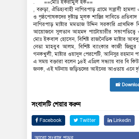
. ==মোঃ ইকরামুল হক==
, বরুড়া, ঐতিহ্যবাহী নাগিরপাড় গ্রামে সন্ত্রাসী হাম
ও পৃষ্ঠপোষকদের দৃষ্টান্ত মূলক শাস্তির দাবিতে প্রতি
নাগিরপাড় মাষ্টার মমতাজ উদ্দিন সরকারি প্রাথমিক ব
আয়োজনে সুলতান আহমদ পাটোয়ারীর সভাপতিত্বে ও 
মোঃ ইকবাল হোসেন, বিশিষ্ট রাজনৈতিক মাষ্টার আবদুল
নেতা মাহবুব আলম, বিশিষ্ট ব্যাংকার কাজী জিল্লু
গনকখুলী, মাষ্টার ওয়াদুদ পেরপেটি, আনিসুর রহমান
এ সময় বক্তারা বলেন ১৪ই এপ্রিল সন্ধ্যায় বার বি কি
জনক, এই ঘটনায় জড়িতদের আইনের আওতায় এনে দৃষ্টান
📸 Downlo
সংবাদটি শেয়ার করুন
Facebook
Twitter
Linkedin
আরো সংবাদ পড়ুন