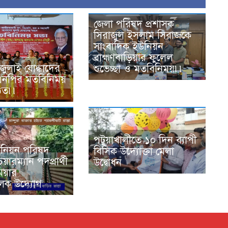
জেলা পরিষদ প্রশাসক
সিরাজুল ইসলাম সিরাজকে
সাংবাদিক ইউনিয়ন
ব্রাহ্মণবাড়িয়ার ফুলেল
ে জুলাই যোদ্ধাদের
শুভেচ্ছা ও মতবিনিময়৷৷
িএনপির মতবিনিময়
ঠিত৷৷
পটুয়াখালীতে ১০ দিন ব্যাপী
ইউনিয়ন পরিষদ
বিসিক উদ্যোক্তা মেলা
েয়ারম্যান পদপ্রার্থী
উদ্বোধন
িয়ার
লক উদ্যোগ