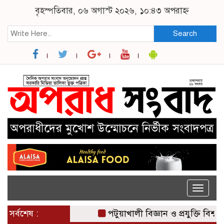
বৃহস্পতিবার, ০৬ অগাস্ট ২০২৬, ১০:৪৩ অপরাহ্ন
Search
Toggle
naviga
সর্বশেষ :
পটুয়াখালী বিজ্ঞান ও প্রযুক্তি বিশ্ববিদ্য