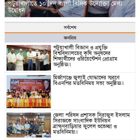
পটুয়াখালীতে ১০ দিন ব্যাপী বিসিক উদ্যোক্তা মেলা
উদ্বোধন
সর্বশেষ
জনপ্রিয়
পটুয়াখালী বিজ্ঞান ও প্রযুক্তি
বিশ্ববিদ্যালয়ের কৃষি অনুষদের
শিক্ষার্থীদের ওরিয়েন্টেশন প্রোগ্রাম
অনুষ্ঠিত৷৷
মির্জাগঞ্জে জুলাই যোদ্ধাদের স্মরণে
বিএনপির মতবিনিময় সভা অনুষ্ঠিত৷৷
জেলা পরিষদ প্রশাসক সিরাজুল ইসলাম
সিরাজকে সাংবাদিক ইউনিয়ন
ব্রাহ্মণবাড়িয়ার ফুলেল শুভেচ্ছা ও
মতবিনিময়৷৷