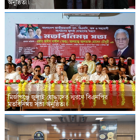
অনুষ্ঠিত৷৷
মির্জাগঞ্জে জুলাই যোদ্ধাদের স্মরণে বিএনপির
মতবিনিময় সভা অনুষ্ঠিত৷৷