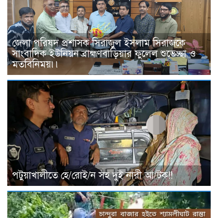
জেলা পরিষদ প্রশাসক সিরাজুল ইসলাম সিরাজকে
সাংবাদিক ইউনিয়ন ব্রাহ্মণবাড়িয়ার ফুলেল শুভেচ্ছা ও
মতবিনিময়৷৷
পটুয়াখালীতে হে/রোই/ন সহ দুই নারী আ/টক!!