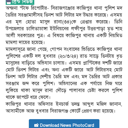
অন্জনা স্টাফ রিপোর্টার- সিরাজগঞ্জোর কাজিপুর থানা পুলিশ মদ
তৈরির সরঞ্জামাদীসহ তিনশ আট লিটার মদ উদ্ধার করেছে। এসময়
এর মূল হোতা মাসুদ রানা(৩৪)কে গ্রেপ্তার করেছে। তিনি
উপজেলার চালিতাডাঙ্গা ইউনিয়নের লক্ষীপুর উত্তরপাড়া মৃত শাহ
আলী সরকারের পুত্র। এ বিষয়ে কাজিপুর থানায় একটি নিয়মিত
মামলা দায়ের হয়েছে।
মামলাসূত্রে জানা গেছে, গোপন সংবাদের ভিত্তিতে কাজিপুর থানা
পুলিশের একটি দল বুধবার (২০/৩/২৪) রাত সাড়ে তিনটায় ধৃত
মাসুদের বাড়িতে অভিযান চালায়। এসময় প্লাস্টিকের দশটি জারে
মোট তিনশ লিটার এবং অন্য একটি জারে আট লিটারসহ মোট
তিনশ আট লিটার দেশীয় তৈরি মদ এবং মদ তৈরির আট প্রকার
সরঞ্জাম জব্দ করে পুলিশ। অভিযানের এক পর্যায়ে নিজ ঘরে
লুকিয়ে থাকা মাসুদ রানা দৌড়ে পালাবার চেষ্টা করলে পুলিশ
থাকে জাপটে ধরে ফেলে।
কাজিপুর থানার অফিসার ইনচার্জ তদন্ত আব্দুল মজিদ জানান,
আসামীকে আজ বুধবার সিরাজগঞ্জ কোর্টে প্রেরণ করা হয়েছে।
📸 Download News PhotoCard